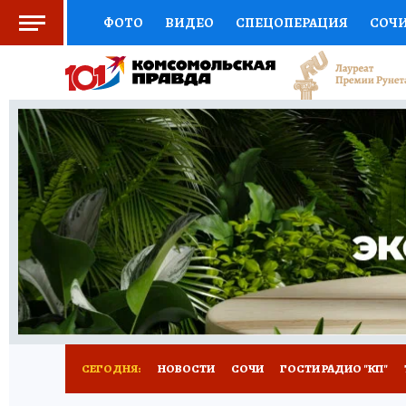
ФОТО
ВИДЕО
СПЕЦОПЕРАЦИЯ
СОЧ
СОЦПОДДЕРЖКА
НАУКА
СПОРТ
КО
ВЫБОР ЭКСПЕРТОВ
ДОКТОР
ФИНАНС
КНИЖНАЯ ПОЛКА
ПРОГНОЗЫ НА СПОРТ
ПРЕСС-ЦЕНТР
НЕДВИЖИМОСТЬ
ТЕЛЕ
ВСЕ О КП
РАДИО КП
ТЕСТЫ
НОВОЕ Н
СЕГОДНЯ:
НОВОСТИ
СОЧИ
ГОСТИ РАДИО "КП"