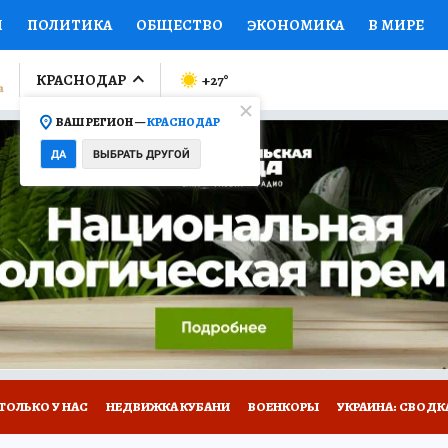
И
ПОЛИТИКА
ОБЩЕСТВО
ЭКОНОМИКА
В МИРЕ
ЛУМНИСТЫ
ПРОИСШЕСТВИЯ
НАЦИОНАЛЬНЫЕ ПРОЕК
КРАСНОДАР
+27
°
ВАШ РЕГИОН —
КРАСНОДАР
Ы
ОТКРЫВАЕМ МИР
Я ЗНАЮ
СЕМЬЯ
ЖЕНСКИЕ СЕ
ДА
ВЫБРАТЬ ДРУГОЙ
ПРОМОКОДЫ
СЕРИАЛЫ
СПЕЦПРОЕКТЫ
ДЕФИЦИТ
ВИЗОР
КОЛЛЕКЦИИ
КОНКУРСЫ
РАБОТА У НАС
ГИ
А САЙТЕ
ТОЛЬКО У НАС
НЕДВИЖКА КУБАНИ
ВОЕНКОРЫ
УКРАИНА: СВОДК