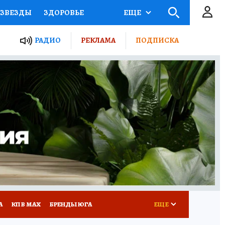
ЗВЕЗДЫ
ЗДОРОВЬЕ
ЕЩЕ
ТЫ РОССИИ
РАДИО
РЕКЛАМА
ПОДПИСКА
КРЕТЫ
ПУТЕВОДИТЕЛЬ
 ЖЕЛЕЗА
ТУРИЗМ
Д ПОТРЕБИТЕЛЯ
РЕКЛАМА
А
КП В МАХ
БРЕНДЫ ЮГА
ЕЩЕ