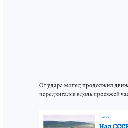
От удара мопед продолжил движе
передвигался вдоль проезжей ча
НАУКА
Над СССР