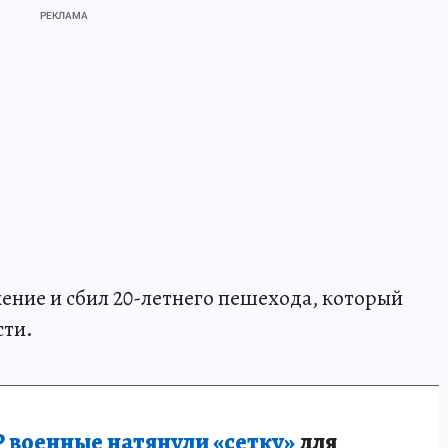
ние и сбил 20-летнего пешехода, который
сти.
 военные натянули «сетку»
для