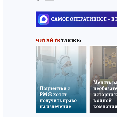
САМОЕ ОПЕРАТИВНОЕ – В
ЧИТАЙТЕ
ТАКЖЕ:
Менять р
Пациентки с
необязате
РМЖ хотят
истории 
получить право
в одной
на излечение
компани