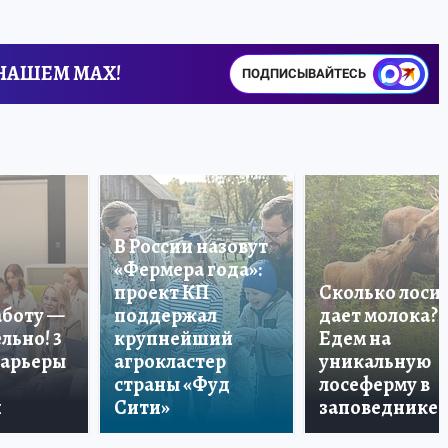
 НАШЕМ MAX!
ПОДПИСЫВАЙТЕСЬ
В России назовут
«Фермера года»:
проект КП
Сколько лоси
аботу —
поддержал
дает молока?
льно! 3
крупнейший
Едем на
карьеры
агрокластер
уникальную
страны «Фуд
лосеферму в
и
Сити»
заповеднике!