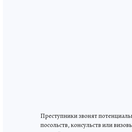
Преступники звонят потенциаль
посольств, консульств или визов