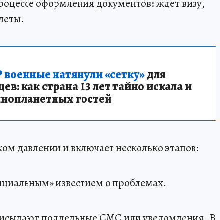
процессе оформления документов: ждет визу,
леты.
 военные натянули «сетку»
для
в: как страна 13 лет тайно искала и
инопланетных гостей
ком давлении и включает несколько этапов:
фициальным» известием о проблемах.
присылают поддельные СМС или уведомления. В