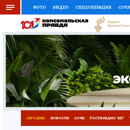
ФОТО
ВИДЕО
СПЕЦОПЕРАЦИЯ
СОЧ
СОЦПОДДЕРЖКА
НАУКА
СПОРТ
КО
ВЫБОР ЭКСПЕРТОВ
ДОКТОР
ФИНАНС
КНИЖНАЯ ПОЛКА
ПРОГНОЗЫ НА СПОРТ
ПРЕСС-ЦЕНТР
НЕДВИЖИМОСТЬ
ТЕЛЕ
ВСЕ О КП
РАДИО КП
ТЕСТЫ
НОВОЕ Н
СЕГОДНЯ:
НОВОСТИ
СОЧИ
ГОСТИ РАДИО "КП"