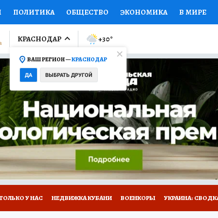
И
ПОЛИТИКА
ОБЩЕСТВО
ЭКОНОМИКА
В МИРЕ
ЛУМНИСТЫ
ПРОИСШЕСТВИЯ
НАЦИОНАЛЬНЫЕ ПРОЕК
КРАСНОДАР
+30
°
ВАШ РЕГИОН —
КРАСНОДАР
Ы
ОТКРЫВАЕМ МИР
Я ЗНАЮ
СЕМЬЯ
ЖЕНСКИЕ СЕ
ДА
ВЫБРАТЬ ДРУГОЙ
ПРОМОКОДЫ
СЕРИАЛЫ
СПЕЦПРОЕКТЫ
ДЕФИЦИТ
ВИЗОР
КОЛЛЕКЦИИ
КОНКУРСЫ
РАБОТА У НАС
ГИ
А САЙТЕ
ТОЛЬКО У НАС
НЕДВИЖКА КУБАНИ
ВОЕНКОРЫ
УКРАИНА: СВОДК