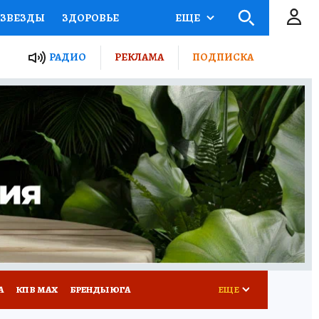
ЗВЕЗДЫ
ЗДОРОВЬЕ
ЕЩЕ
ТЫ РОССИИ
РАДИО
РЕКЛАМА
ПОДПИСКА
КРЕТЫ
ПУТЕВОДИТЕЛЬ
 ЖЕЛЕЗА
ТУРИЗМ
Д ПОТРЕБИТЕЛЯ
РЕКЛАМА
А
КП В МАХ
БРЕНДЫ ЮГА
ЕЩЕ