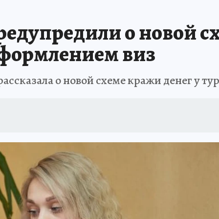
ЗАПОВЕДНАЯ РОССИЯ
ПРОИСШЕСТВИЯ
АФИША
АГРОФОРУМ
едупредили о новой с
оформлением виз
ассказала о новой схеме кражи денег у ту