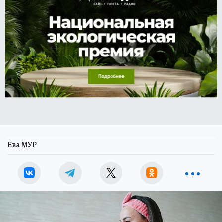
Ева МУР