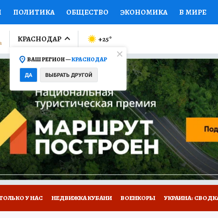
И
ПОЛИТИКА
ОБЩЕСТВО
ЭКОНОМИКА
В МИРЕ
ЛУМНИСТЫ
ПРОИСШЕСТВИЯ
НАЦИОНАЛЬНЫЕ ПРОЕК
КРАСНОДАР
+25
°
ВАШ РЕГИОН —
КРАСНОДАР
Ы
ОТКРЫВАЕМ МИР
Я ЗНАЮ
СЕМЬЯ
ЖЕНСКИЕ СЕ
ДА
ВЫБРАТЬ ДРУГОЙ
ПРОМОКОДЫ
СЕРИАЛЫ
СПЕЦПРОЕКТЫ
ДЕФИЦИТ
ВИЗОР
КОЛЛЕКЦИИ
КОНКУРСЫ
РАБОТА У НАС
ГИ
А САЙТЕ
ТОЛЬКО У НАС
НЕДВИЖКА КУБАНИ
ВОЕНКОРЫ
УКРАИНА: СВОДК