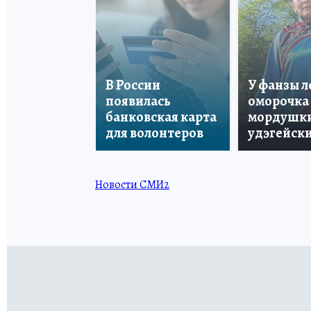
В России
У фанзы 
появилась
оморочка 
банковская карта
мордушки
для волонтеров
удэгейски
Новости СМИ2