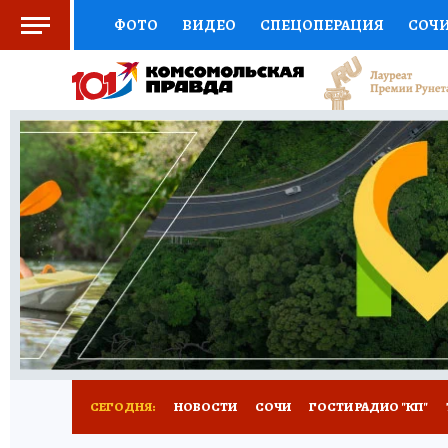
ФОТО
ВИДЕО
СПЕЦОПЕРАЦИЯ
СОЧ
СОЦПОДДЕРЖКА
НАУКА
СПОРТ
КО
ВЫБОР ЭКСПЕРТОВ
ДОКТОР
ФИНАНС
КНИЖНАЯ ПОЛКА
ПРОГНОЗЫ НА СПОРТ
ПРЕСС-ЦЕНТР
НЕДВИЖИМОСТЬ
ТЕЛЕ
ВСЕ О КП
РАДИО КП
ТЕСТЫ
НОВОЕ Н
СЕГОДНЯ:
НОВОСТИ
СОЧИ
ГОСТИ РАДИО "КП"