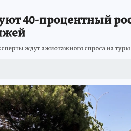
ЗАПОВЕДНАЯ РОССИЯ
ПРОИСШЕСТВИЯ
АФИША
АГРОФОРУМ
уют 40-процентный рос
яжей
эксперты ждут ажиотажного спроса на туры