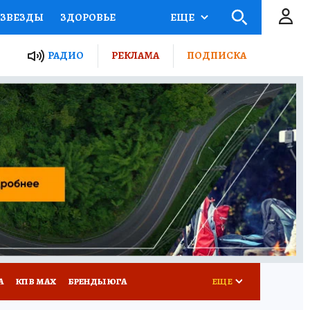
ЗВЕЗДЫ
ЗДОРОВЬЕ
ЕЩЕ
ТЫ РОССИИ
РАДИО
РЕКЛАМА
ПОДПИСКА
КРЕТЫ
ПУТЕВОДИТЕЛЬ
 ЖЕЛЕЗА
ТУРИЗМ
Д ПОТРЕБИТЕЛЯ
РЕКЛАМА
А
КП В МАХ
БРЕНДЫ ЮГА
ЕЩЕ