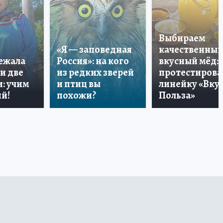
Выбираем
«Я — заповедная
качественный
лежала
Россия»: на кого
вкусный мёд:
и две
из редких зверей
протестирова
: учим
и птиц вы
линейку «Вкус
й!
похожи?
Польза»