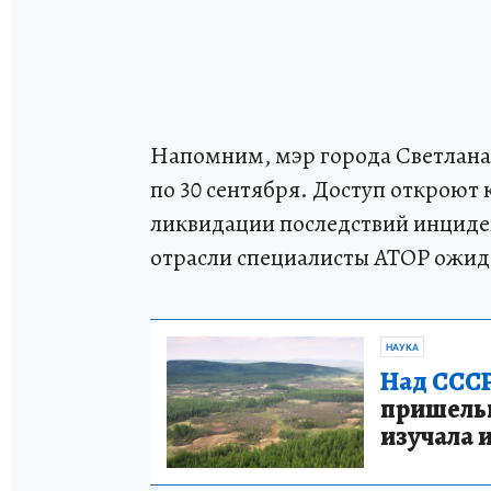
Напомним, мэр города Светлана 
по 30 сентября. Доступ откроют
ликвидации последствий инциден
отрасли специалисты АТОР ожида
НАУКА
Над СССР
пришельце
изучала 