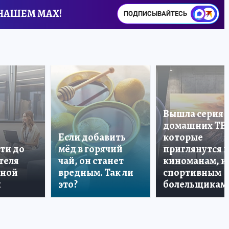
 НАШЕМ MAX!
ПОДПИСЫВАЙТЕСЬ
Вышла серия
домашних ТВ
Если добавить
которые
ти до
мёд в горячий
приглянутся 
теля
чай, он станет
киноманам, и
дной
вредным. Так ли
спортивным
и
это?
болельщикам