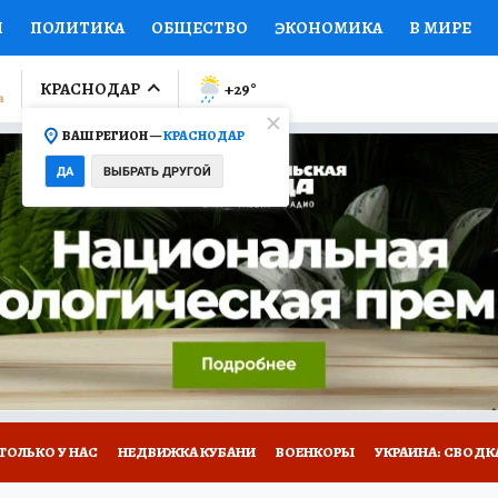
И
ПОЛИТИКА
ОБЩЕСТВО
ЭКОНОМИКА
В МИРЕ
ЛУМНИСТЫ
ПРОИСШЕСТВИЯ
НАЦИОНАЛЬНЫЕ ПРОЕК
КРАСНОДАР
+29
°
ВАШ РЕГИОН —
КРАСНОДАР
Ы
ОТКРЫВАЕМ МИР
Я ЗНАЮ
СЕМЬЯ
ЖЕНСКИЕ СЕ
ДА
ВЫБРАТЬ ДРУГОЙ
ПРОМОКОДЫ
СЕРИАЛЫ
СПЕЦПРОЕКТЫ
ДЕФИЦИТ
ВИЗОР
КОЛЛЕКЦИИ
КОНКУРСЫ
РАБОТА У НАС
ГИ
А САЙТЕ
ТОЛЬКО У НАС
НЕДВИЖКА КУБАНИ
ВОЕНКОРЫ
УКРАИНА: СВОДК