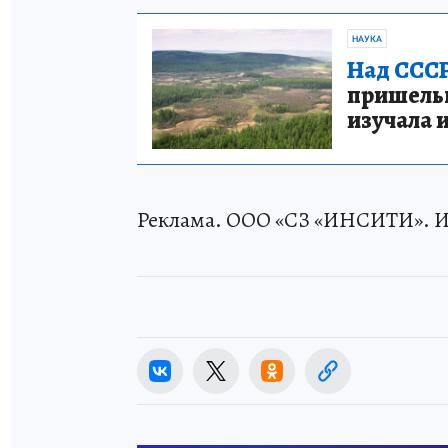
НАУКА
Над СССР
пришельце
изучала 
Реклама. ООО «СЗ «ИНСИТИ». ИН