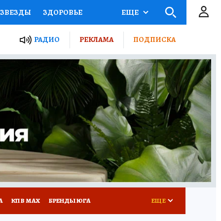
ЗВЕЗДЫ
ЗДОРОВЬЕ
ЕЩЕ
ТЫ РОССИИ
РАДИО
РЕКЛАМА
ПОДПИСКА
КРЕТЫ
ПУТЕВОДИТЕЛЬ
 ЖЕЛЕЗА
ТУРИЗМ
Д ПОТРЕБИТЕЛЯ
РЕКЛАМА
А
КП В МАХ
БРЕНДЫ ЮГА
ЕЩЕ