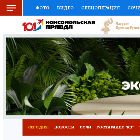
ФОТО
ВИДЕО
СПЕЦОПЕРАЦИЯ
СОЧ
СОЦПОДДЕРЖКА
НАУКА
СПОРТ
КО
ВЫБОР ЭКСПЕРТОВ
ДОКТОР
ФИНАНС
КНИЖНАЯ ПОЛКА
ПРОГНОЗЫ НА СПОРТ
ПРЕСС-ЦЕНТР
НЕДВИЖИМОСТЬ
ТЕЛЕ
ВСЕ О КП
РАДИО КП
ТЕСТЫ
НОВОЕ Н
СЕГОДНЯ:
НОВОСТИ
СОЧИ
ГОСТИ РАДИО "КП"