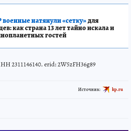
 военные натянули «сетку»
для
в: как страна 13 лет тайно искала и
инопланетных гостей
Н 2311146140. erid: 2W5zFH36g89
Источник:
kp.ru