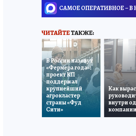
САМОЕ ОПЕРАТИВНОЕ – В
ЧИТАЙТЕ
ТАКЖЕ:
В России назовут
«Фермера года»:
проект КП
поддержал
крупнейший
Как вырас
агрокластер
руководи
страны «Фуд
внутри о
Сити»
компани