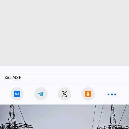
Ева МУР