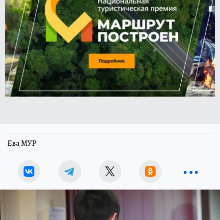
Ева МУР