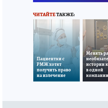
ЧИТАЙТЕ
ТАКЖЕ:
Менять р
Пациентки с
необязате
РМЖ хотят
истории 
получить право
в одной
на излечение
компани