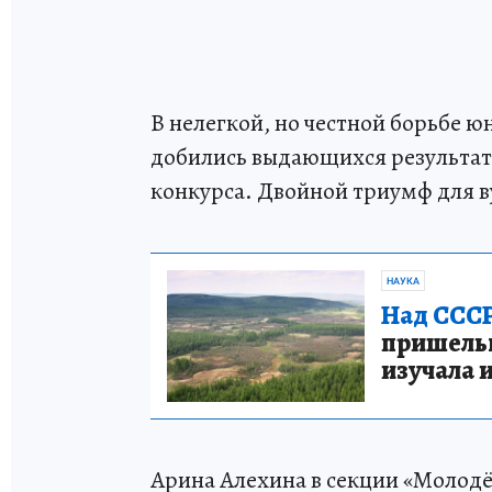
В нелегкой, но честной борьбе 
добились выдающихся результато
конкурса. Двойной триумф для в
НАУКА
Над СССР
пришельце
изучала 
Арина Алехина в секции «Молод