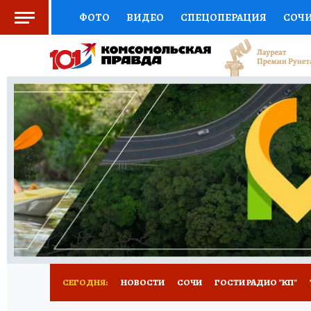
ФОТО
ВИДЕО
СПЕЦОПЕРАЦИЯ
СОЧ
СОЦПОДДЕРЖКА
НАУКА
СПОРТ
КО
ВЫБОР ЭКСПЕРТОВ
ДОКТОР
ФИНАНС
КНИЖНАЯ ПОЛКА
ПРОГНОЗЫ НА СПОРТ
ПРЕСС-ЦЕНТР
НЕДВИЖИМОСТЬ
ТЕЛЕ
ВСЕ О КП
РАДИО КП
ТЕСТЫ
НОВОЕ Н
СЕГОДНЯ:
НОВОСТИ
СОЧИ
ГОСТИ РАДИО "КП"