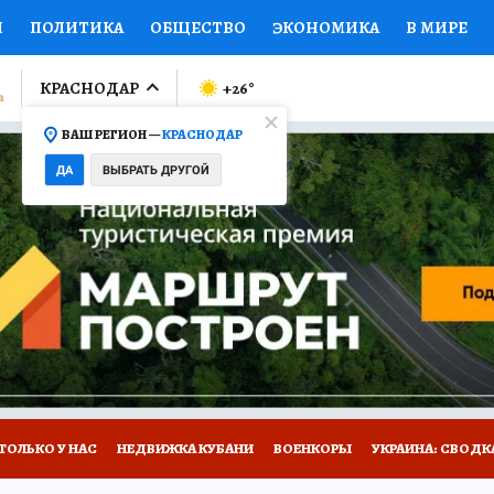
И
ПОЛИТИКА
ОБЩЕСТВО
ЭКОНОМИКА
В МИРЕ
ЛУМНИСТЫ
ПРОИСШЕСТВИЯ
НАЦИОНАЛЬНЫЕ ПРОЕК
КРАСНОДАР
+26
°
ВАШ РЕГИОН —
КРАСНОДАР
Ы
ОТКРЫВАЕМ МИР
Я ЗНАЮ
СЕМЬЯ
ЖЕНСКИЕ СЕ
ДА
ВЫБРАТЬ ДРУГОЙ
ПРОМОКОДЫ
СЕРИАЛЫ
СПЕЦПРОЕКТЫ
ДЕФИЦИТ
ВИЗОР
КОЛЛЕКЦИИ
КОНКУРСЫ
РАБОТА У НАС
ГИ
А САЙТЕ
ТОЛЬКО У НАС
НЕДВИЖКА КУБАНИ
ВОЕНКОРЫ
УКРАИНА: СВОДК