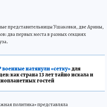
юные представительницы Ушаковки, две Арины,
в: два первых места в разных секциях
уза.
 военные натянули «сетку»
для
в: как страна 13 лет тайно искала и
инопланетных гостей
ёжная политика» представляла