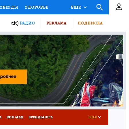
ЗВЕЗДЫ
ЗДОРОВЬЕ
ЕЩЕ
ТЫ РОССИИ
РАДИО
РЕКЛАМА
ПОДПИСКА
КРЕТЫ
ПУТЕВОДИТЕЛЬ
 ЖЕЛЕЗА
ТУРИЗМ
Д ПОТРЕБИТЕЛЯ
РЕКЛАМА
А
КП В МАХ
БРЕНДЫ ЮГА
ЕЩЕ