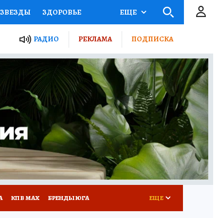
ЗВЕЗДЫ
ЗДОРОВЬЕ
ЕЩЕ
ТЫ РОССИИ
РАДИО
РЕКЛАМА
ПОДПИСКА
КРЕТЫ
ПУТЕВОДИТЕЛЬ
 ЖЕЛЕЗА
ТУРИЗМ
Д ПОТРЕБИТЕЛЯ
РЕКЛАМА
А
КП В МАХ
БРЕНДЫ ЮГА
ЕЩЕ