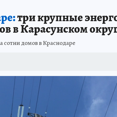
ЗАПОВЕДНАЯ РОССИЯ
ПРОИСШЕСТВИЯ
АФИША
АГРОФОРУМ
ре:
три крупные энерг
мов в Карасунском окру
та сотни домов в Краснодаре