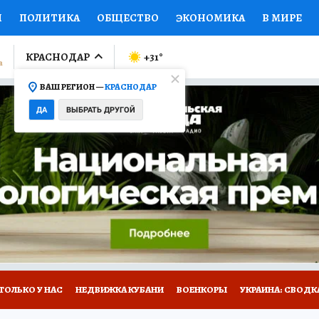
И
ПОЛИТИКА
ОБЩЕСТВО
ЭКОНОМИКА
В МИРЕ
ЛУМНИСТЫ
ПРОИСШЕСТВИЯ
НАЦИОНАЛЬНЫЕ ПРОЕК
КРАСНОДАР
+31
°
ВАШ РЕГИОН —
КРАСНОДАР
Ы
ОТКРЫВАЕМ МИР
Я ЗНАЮ
СЕМЬЯ
ЖЕНСКИЕ СЕ
ДА
ВЫБРАТЬ ДРУГОЙ
ПРОМОКОДЫ
СЕРИАЛЫ
СПЕЦПРОЕКТЫ
ДЕФИЦИТ
ВИЗОР
КОЛЛЕКЦИИ
КОНКУРСЫ
РАБОТА У НАС
ГИ
А САЙТЕ
ТОЛЬКО У НАС
НЕДВИЖКА КУБАНИ
ВОЕНКОРЫ
УКРАИНА: СВОДК