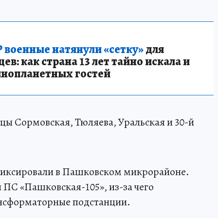
 военные натянули «сетку»
для
в: как страна 13 лет тайно искала и
инопланетных гостей
цы Сормовская, Тюляева, Уральская и 30-й
фиксировали в Пашковском микрорайоне.
 ПС «Пашковская-105», из-за чего
ансформаторные подстанции.