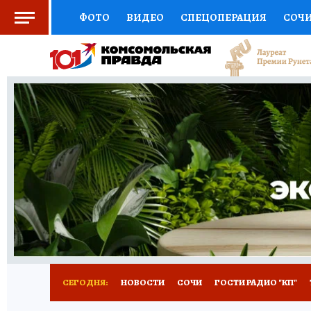
ФОТО
ВИДЕО
СПЕЦОПЕРАЦИЯ
СОЧ
СОЦПОДДЕРЖКА
НАУКА
СПОРТ
КО
ВЫБОР ЭКСПЕРТОВ
ДОКТОР
ФИНАНС
КНИЖНАЯ ПОЛКА
ПРОГНОЗЫ НА СПОРТ
ПРЕСС-ЦЕНТР
НЕДВИЖИМОСТЬ
ТЕЛЕ
ВСЕ О КП
РАДИО КП
ТЕСТЫ
НОВОЕ Н
СЕГОДНЯ:
НОВОСТИ
СОЧИ
ГОСТИ РАДИО "КП"