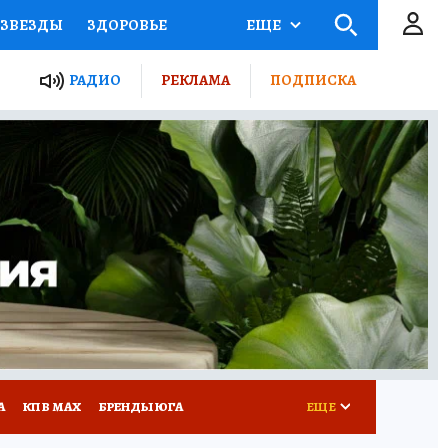
ЗВЕЗДЫ
ЗДОРОВЬЕ
ЕЩЕ
ТЫ РОССИИ
РАДИО
РЕКЛАМА
ПОДПИСКА
КРЕТЫ
ПУТЕВОДИТЕЛЬ
 ЖЕЛЕЗА
ТУРИЗМ
Д ПОТРЕБИТЕЛЯ
РЕКЛАМА
А
КП В МАХ
БРЕНДЫ ЮГА
ЕЩЕ