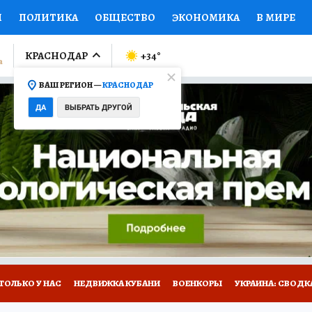
И
ПОЛИТИКА
ОБЩЕСТВО
ЭКОНОМИКА
В МИРЕ
ЛУМНИСТЫ
ПРОИСШЕСТВИЯ
НАЦИОНАЛЬНЫЕ ПРОЕК
КРАСНОДАР
+34
°
ВАШ РЕГИОН —
КРАСНОДАР
Ы
ОТКРЫВАЕМ МИР
Я ЗНАЮ
СЕМЬЯ
ЖЕНСКИЕ СЕ
ДА
ВЫБРАТЬ ДРУГОЙ
ПРОМОКОДЫ
СЕРИАЛЫ
СПЕЦПРОЕКТЫ
ДЕФИЦИТ
ВИЗОР
КОЛЛЕКЦИИ
КОНКУРСЫ
РАБОТА У НАС
ГИ
А САЙТЕ
ТОЛЬКО У НАС
НЕДВИЖКА КУБАНИ
ВОЕНКОРЫ
УКРАИНА: СВОДК