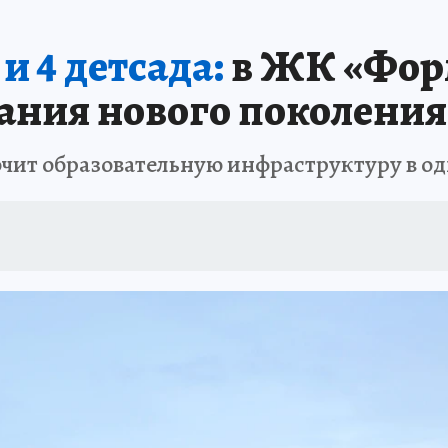
ЗАПОВЕДНАЯ РОССИЯ
ПРОИСШЕСТВИЯ
АФИША
АГРОФОРУМ
 4 детсада:
в ЖК «Фор
тания нового поколения
очит образовательную инфраструктуру в о