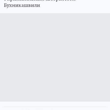
Бухникашвили