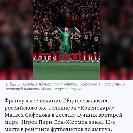
L’Équipe включил экс-капитана «быков» Сафонова в число лучших
вратарей планеты. Фото: соцсети игрока
Французское издание L’Équipe включило
российского экс-голкипера «Краснодара»
Матвея Сафонова в десятку лучших вратарей
мира. Игрок Пари Сен-Жермен занял 10-е
место в рейтинге футболистов по амплуа.