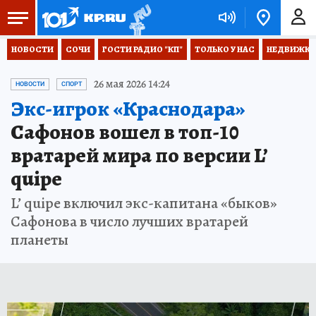
НОВОСТИ
СОЧИ
ГОСТИ РАДИО "КП"
ТОЛЬКО У НАС
НЕДВИЖКА
26 мая 2026 14:24
НОВОСТИ
СПОРТ
Экс-игрок «Краснодара»
Сафонов вошел в топ-10
вратарей мира по версии L’
quipe
L’ quipe включил экс-капитана «быков»
Сафонова в число лучших вратарей
планеты