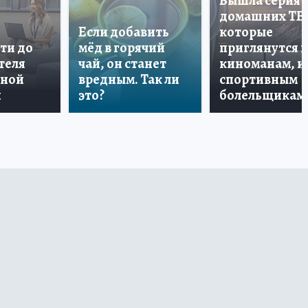
Вышла серия
домашних ТВ
Если добавить
которые
ти до
мёд в горячий
приглянутся 
теля
чай, он станет
киноманам, и
дной
вредным. Так ли
спортивным
и
это?
болельщикам