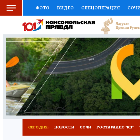
ФОТО
ВИДЕО
СПЕЦОПЕРАЦИЯ
СОЧ
СОЦПОДДЕРЖКА
НАУКА
СПОРТ
КО
ВЫБОР ЭКСПЕРТОВ
ДОКТОР
ФИНАНС
КНИЖНАЯ ПОЛКА
ПРОГНОЗЫ НА СПОРТ
ПРЕСС-ЦЕНТР
НЕДВИЖИМОСТЬ
ТЕЛЕ
ВСЕ О КП
РАДИО КП
ТЕСТЫ
НОВОЕ Н
СЕГОДНЯ:
НОВОСТИ
СОЧИ
ГОСТИ РАДИО "КП"