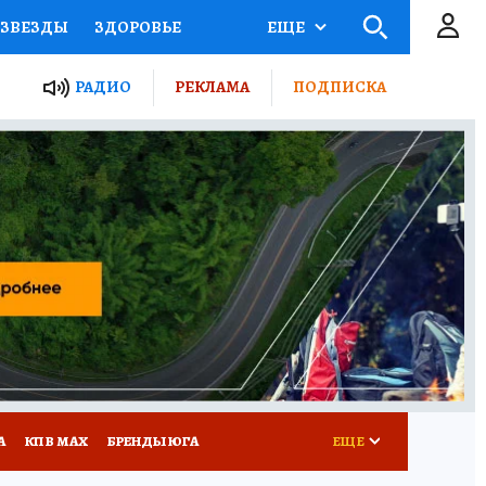
ЗВЕЗДЫ
ЗДОРОВЬЕ
ЕЩЕ
ТЫ РОССИИ
РАДИО
РЕКЛАМА
ПОДПИСКА
КРЕТЫ
ПУТЕВОДИТЕЛЬ
 ЖЕЛЕЗА
ТУРИЗМ
Д ПОТРЕБИТЕЛЯ
РЕКЛАМА
А
КП В МАХ
БРЕНДЫ ЮГА
ЕЩЕ