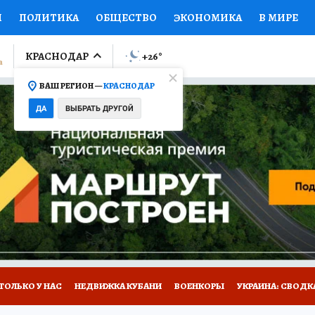
И
ПОЛИТИКА
ОБЩЕСТВО
ЭКОНОМИКА
В МИРЕ
ЛУМНИСТЫ
ПРОИСШЕСТВИЯ
НАЦИОНАЛЬНЫЕ ПРОЕК
КРАСНОДАР
+26
°
ВАШ РЕГИОН —
КРАСНОДАР
Ы
ОТКРЫВАЕМ МИР
Я ЗНАЮ
СЕМЬЯ
ЖЕНСКИЕ СЕ
ДА
ВЫБРАТЬ ДРУГОЙ
ПРОМОКОДЫ
СЕРИАЛЫ
СПЕЦПРОЕКТЫ
ДЕФИЦИТ
ВИЗОР
КОЛЛЕКЦИИ
КОНКУРСЫ
РАБОТА У НАС
ГИ
А САЙТЕ
ТОЛЬКО У НАС
НЕДВИЖКА КУБАНИ
ВОЕНКОРЫ
УКРАИНА: СВОДК