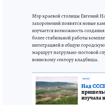
Мэр краевой столицы Евгений На
захоронений появятся новые ка
изучается возможность создани
более стабильной работы компле
интеграцией в общую городскую 
маршрут патрульно-постовой сл
воинскому сектору кладбища.
НАУКА
Над СССР
пришельце
изучала 