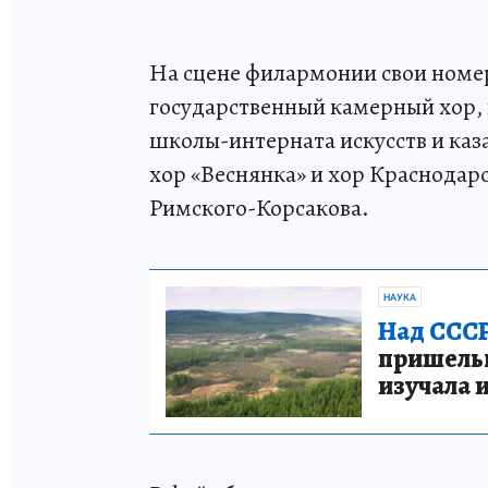
На сцене филармонии свои номе
государственный камерный хор, 
школы-интерната искусств и каз
хор «Веснянка» и хор Краснодар
Римского-Корсакова.
НАУКА
Над СССР
пришельце
изучала 