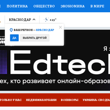
И
ПОЛИТИКА
ОБЩЕСТВО
ЭКОНОМИКА
В МИРЕ
ЛУМНИСТЫ
ПРОИСШЕСТВИЯ
НАЦИОНАЛЬНЫЕ ПРОЕК
КРАСНОДАР
+25
°
ВАШ РЕГИОН —
КРАСНОДАР
Ы
ОТКРЫВАЕМ МИР
Я ЗНАЮ
СЕМЬЯ
ЖЕНСКИЕ СЕ
ДА
ВЫБРАТЬ ДРУГОЙ
ПРОМОКОДЫ
СЕРИАЛЫ
СПЕЦПРОЕКТЫ
ДЕФИЦИТ
ВИЗОР
КОЛЛЕКЦИИ
КОНКУРСЫ
РАБОТА У НАС
ГИ
А САЙТЕ
ТОЛЬКО У НАС
НЕДВИЖКА КУБАНИ
ВОЕНКОРЫ
УКРАИНА: СВОДК