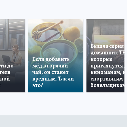
Вышла серия
домашних ТВ
Если добавить
которые
ти до
мёд в горячий
приглянутся 
теля
чай, он станет
киноманам, и
дной
вредным. Так ли
спортивным
и
это?
болельщикам