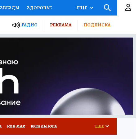
ЗВЕЗДЫ
ЗДОРОВЬЕ
ЕЩЕ
ТЫ РОССИИ
РАДИО
РЕКЛАМА
ПОДПИСКА
КРЕТЫ
ПУТЕВОДИТЕЛЬ
 ЖЕЛЕЗА
ТУРИЗМ
Д ПОТРЕБИТЕЛЯ
РЕКЛАМА
А
КП В МАХ
БРЕНДЫ ЮГА
ЕЩЕ