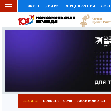
ФОТО
ВИДЕО
СПЕЦОПЕРАЦИЯ
СОЧ
СОЦПОДДЕРЖКА
НАУКА
СПОРТ
КО
ВЫБОР ЭКСПЕРТОВ
ДОКТОР
ФИНАНС
КНИЖНАЯ ПОЛКА
ПРОГНОЗЫ НА СПОРТ
ПРЕСС-ЦЕНТР
НЕДВИЖИМОСТЬ
ТЕЛЕ
ВСЕ О КП
РАДИО КП
ТЕСТЫ
НОВОЕ Н
СЕГОДНЯ:
НОВОСТИ
СОЧИ
ГОСТИ РАДИО "КП"