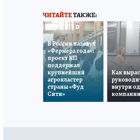
ЧИТАЙТЕ
ТАКЖЕ:
В России назовут
«Фермера года»:
проект КП
поддержал
крупнейший
Как вырас
агрокластер
руководи
страны «Фуд
внутри о
Сити»
компани