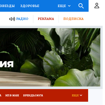
ЗВЕЗДЫ
ЗДОРОВЬЕ
ЕЩЕ
ТЫ РОССИИ
РАДИО
РЕКЛАМА
ПОДПИСКА
КРЕТЫ
ПУТЕВОДИТЕЛЬ
 ЖЕЛЕЗА
ТУРИЗМ
Д ПОТРЕБИТЕЛЯ
РЕКЛАМА
А
КП В МАХ
БРЕНДЫ ЮГА
ЕЩЕ