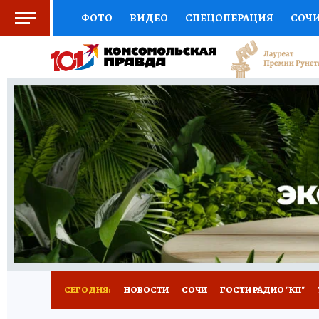
ФОТО
ВИДЕО
СПЕЦОПЕРАЦИЯ
СОЧ
СОЦПОДДЕРЖКА
НАУКА
СПОРТ
КО
ВЫБОР ЭКСПЕРТОВ
ДОКТОР
ФИНАНС
КНИЖНАЯ ПОЛКА
ПРОГНОЗЫ НА СПОРТ
ПРЕСС-ЦЕНТР
НЕДВИЖИМОСТЬ
ТЕЛЕ
ВСЕ О КП
РАДИО КП
ТЕСТЫ
НОВОЕ Н
СЕГОДНЯ:
НОВОСТИ
СОЧИ
ГОСТИ РАДИО "КП"