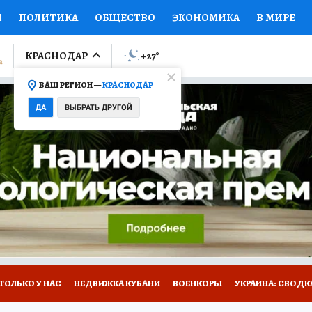
И
ПОЛИТИКА
ОБЩЕСТВО
ЭКОНОМИКА
В МИРЕ
ЛУМНИСТЫ
ПРОИСШЕСТВИЯ
НАЦИОНАЛЬНЫЕ ПРОЕК
КРАСНОДАР
+27
°
ВАШ РЕГИОН —
КРАСНОДАР
Ы
ОТКРЫВАЕМ МИР
Я ЗНАЮ
СЕМЬЯ
ЖЕНСКИЕ СЕ
ДА
ВЫБРАТЬ ДРУГОЙ
ПРОМОКОДЫ
СЕРИАЛЫ
СПЕЦПРОЕКТЫ
ДЕФИЦИТ
ВИЗОР
КОЛЛЕКЦИИ
КОНКУРСЫ
РАБОТА У НАС
ГИ
А САЙТЕ
ТОЛЬКО У НАС
НЕДВИЖКА КУБАНИ
ВОЕНКОРЫ
УКРАИНА: СВОДК