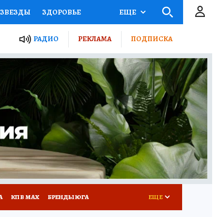
ЗВЕЗДЫ
ЗДОРОВЬЕ
ЕЩЕ
ТЫ РОССИИ
РАДИО
РЕКЛАМА
ПОДПИСКА
КРЕТЫ
ПУТЕВОДИТЕЛЬ
 ЖЕЛЕЗА
ТУРИЗМ
Д ПОТРЕБИТЕЛЯ
РЕКЛАМА
А
КП В МАХ
БРЕНДЫ ЮГА
ЕЩЕ