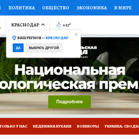
И
ПОЛИТИКА
ОБЩЕСТВО
ЭКОНОМИКА
В МИРЕ
ЛУМНИСТЫ
ПРОИСШЕСТВИЯ
НАЦИОНАЛЬНЫЕ ПРОЕК
КРАСНОДАР
+27
°
ВАШ РЕГИОН —
КРАСНОДАР
Ы
ОТКРЫВАЕМ МИР
Я ЗНАЮ
СЕМЬЯ
ЖЕНСКИЕ СЕ
ДА
ВЫБРАТЬ ДРУГОЙ
ПРОМОКОДЫ
СЕРИАЛЫ
СПЕЦПРОЕКТЫ
ДЕФИЦИТ
ВИЗОР
КОЛЛЕКЦИИ
КОНКУРСЫ
РАБОТА У НАС
ГИ
А САЙТЕ
ТОЛЬКО У НАС
НЕДВИЖКА КУБАНИ
ВОЕНКОРЫ
УКРАИНА: СВОДК