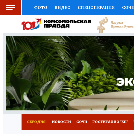
ФОТО
ВИДЕО
СПЕЦОПЕРАЦИЯ
СОЧ
СОЦПОДДЕРЖКА
НАУКА
СПОРТ
КО
ВЫБОР ЭКСПЕРТОВ
ДОКТОР
ФИНАНС
КНИЖНАЯ ПОЛКА
ПРОГНОЗЫ НА СПОРТ
ПРЕСС-ЦЕНТР
НЕДВИЖИМОСТЬ
ТЕЛЕ
ВСЕ О КП
РАДИО КП
ТЕСТЫ
НОВОЕ Н
СЕГОДНЯ:
НОВОСТИ
СОЧИ
ГОСТИ РАДИО "КП"