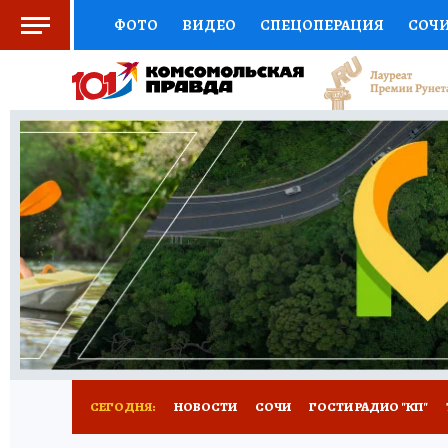
ФОТО
ВИДЕО
СПЕЦОПЕРАЦИЯ
СОЧ
СОЦПОДДЕРЖКА
НАУКА
СПОРТ
КО
ВЫБОР ЭКСПЕРТОВ
ДОКТОР
ФИНАНС
КНИЖНАЯ ПОЛКА
ПРОГНОЗЫ НА СПОРТ
ПРЕСС-ЦЕНТР
НЕДВИЖИМОСТЬ
ТЕЛЕ
ВСЕ О КП
РАДИО КП
ТЕСТЫ
НОВОЕ Н
СЕГОДНЯ:
НОВОСТИ
СОЧИ
ГОСТИ РАДИО "КП"