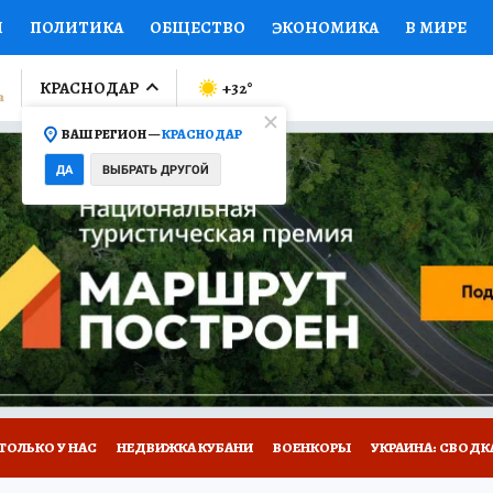
И
ПОЛИТИКА
ОБЩЕСТВО
ЭКОНОМИКА
В МИРЕ
ЛУМНИСТЫ
ПРОИСШЕСТВИЯ
НАЦИОНАЛЬНЫЕ ПРОЕК
КРАСНОДАР
+32
°
ВАШ РЕГИОН —
КРАСНОДАР
Ы
ОТКРЫВАЕМ МИР
Я ЗНАЮ
СЕМЬЯ
ЖЕНСКИЕ СЕ
ДА
ВЫБРАТЬ ДРУГОЙ
ПРОМОКОДЫ
СЕРИАЛЫ
СПЕЦПРОЕКТЫ
ДЕФИЦИТ
ВИЗОР
КОЛЛЕКЦИИ
КОНКУРСЫ
РАБОТА У НАС
ГИ
А САЙТЕ
ТОЛЬКО У НАС
НЕДВИЖКА КУБАНИ
ВОЕНКОРЫ
УКРАИНА: СВОДК