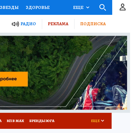
ЗВЕЗДЫ
ЗДОРОВЬЕ
ЕЩЕ
ТЫ РОССИИ
РАДИО
РЕКЛАМА
ПОДПИСКА
КРЕТЫ
ПУТЕВОДИТЕЛЬ
 ЖЕЛЕЗА
ТУРИЗМ
Д ПОТРЕБИТЕЛЯ
РЕКЛАМА
А
КП В МАХ
БРЕНДЫ ЮГА
ЕЩЕ