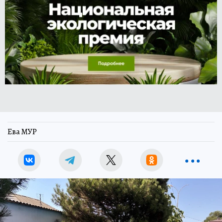
Ева МУР