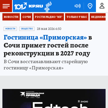
НОВОСТИ
СОЧИ
ГОСТИ РАДИО "КП"
ТОЛЬКО У НАС
НЕДВИЖКА
28 мая 2026 6:50
НОВОСТИ
ОБЩЕСТВО
Гостиница «Приморская»
в
Сочи примет гостей после
реконструкции в 2027 году
В Сочи восстанавливают старейшую
гостиницу «Приморская»