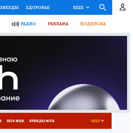
ЗВЕЗДЫ
ЗДОРОВЬЕ
ЕЩЕ
ТЫ РОССИИ
РАДИО
РЕКЛАМА
ПОДПИСКА
КРЕТЫ
ПУТЕВОДИТЕЛЬ
 ЖЕЛЕЗА
ТУРИЗМ
Д ПОТРЕБИТЕЛЯ
РЕКЛАМА
А
КП В МАХ
БРЕНДЫ ЮГА
ЕЩЕ