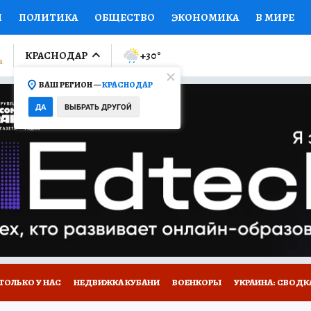
И
ПОЛИТИКА
ОБЩЕСТВО
ЭКОНОМИКА
В МИРЕ
ЛУМНИСТЫ
ПРОИСШЕСТВИЯ
НАЦИОНАЛЬНЫЕ ПРОЕК
КРАСНОДАР
+30
°
ВАШ РЕГИОН —
КРАСНОДАР
Ы
ОТКРЫВАЕМ МИР
Я ЗНАЮ
СЕМЬЯ
ЖЕНСКИЕ СЕ
ДА
ВЫБРАТЬ ДРУГОЙ
ПРОМОКОДЫ
СЕРИАЛЫ
СПЕЦПРОЕКТЫ
ДЕФИЦИТ
ВИЗОР
КОЛЛЕКЦИИ
КОНКУРСЫ
РАБОТА У НАС
ГИ
А САЙТЕ
ТОЛЬКО У НАС
НЕДВИЖКА КУБАНИ
ВОЕНКОРЫ
УКРАИНА: СВОДК