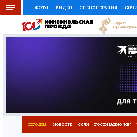
ФОТО
ВИДЕО
СПЕЦОПЕРАЦИЯ
СОЧ
СОЦПОДДЕРЖКА
НАУКА
СПОРТ
КО
ВЫБОР ЭКСПЕРТОВ
ДОКТОР
ФИНАНС
КНИЖНАЯ ПОЛКА
ПРОГНОЗЫ НА СПОРТ
ПРЕСС-ЦЕНТР
НЕДВИЖИМОСТЬ
ТЕЛЕ
ВСЕ О КП
РАДИО КП
ТЕСТЫ
НОВОЕ Н
СЕГОДНЯ:
НОВОСТИ
СОЧИ
ГОСТИ РАДИО "КП"