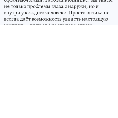
не только проблемы глаза с наружи, но и
внутри у каждого человека. Просто оптика не
всегда даёт возможность увидеть настоящую
картину, - считает Анастасия Хохлова,
ведущий оптометрист премиум-оптики
«ГлазЦентр».
Анастасия Хохлова с гордостью рассказала в
эфире, что звание премиум-оптика они
заслужили по праву. В прошлом году
краснодарская оптика «Глазцентр»
участвовала во всероссийском конкурсе
«Сервис страна» и команда оптики стали
флагманами по России.
- Сейчас мы открываем именно премиальную
оптику. Она как бы в отдельном крыле и это
даёт возможность покупателю выбрать очки в
спокойной обстановке. У нас оправы мировых