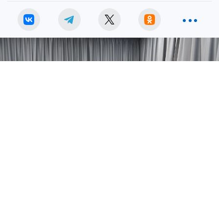
Ведущий оптометрист А. Хохлова рассказала о новой премиум-
оптике «ГлазЦентр» в Краснодаре