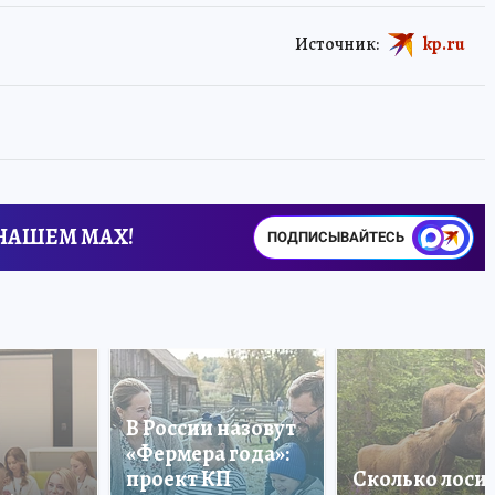
Источник:
kp.ru
 НАШЕМ MAX!
ПОДПИСЫВАЙТЕСЬ
В России назовут
«Фермера года»:
проект КП
Сколько лоси