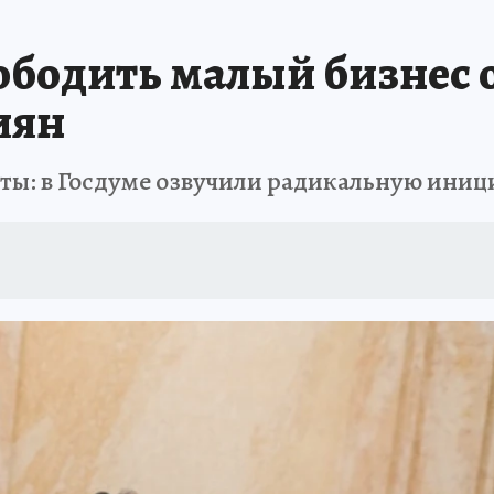
ЗАПОВЕДНАЯ РОССИЯ
ПРОИСШЕСТВИЯ
АФИША
АГРОФОРУМ
бодить малый бизнес от
иян
хты: в Госдуме озвучили радикальную иниц