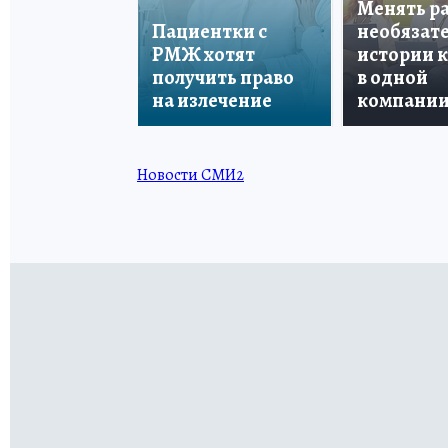
Менять р
Пациентки с
необязате
РМЖ хотят
истории 
получить право
в одной
на излечение
компани
Новости СМИ2