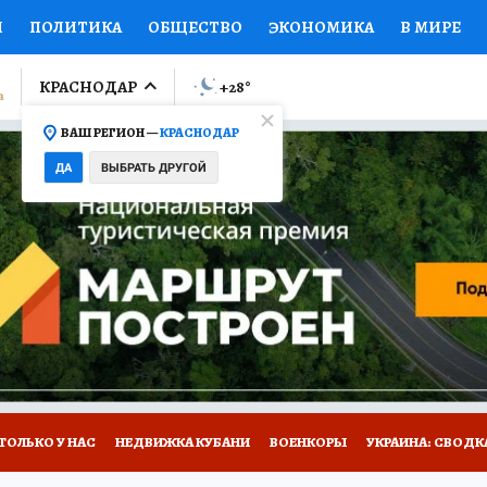
И
ПОЛИТИКА
ОБЩЕСТВО
ЭКОНОМИКА
В МИРЕ
ЛУМНИСТЫ
ПРОИСШЕСТВИЯ
НАЦИОНАЛЬНЫЕ ПРОЕК
КРАСНОДАР
+28
°
ВАШ РЕГИОН —
КРАСНОДАР
Ы
ОТКРЫВАЕМ МИР
Я ЗНАЮ
СЕМЬЯ
ЖЕНСКИЕ СЕ
ДА
ВЫБРАТЬ ДРУГОЙ
ПРОМОКОДЫ
СЕРИАЛЫ
СПЕЦПРОЕКТЫ
ДЕФИЦИТ
ВИЗОР
КОЛЛЕКЦИИ
КОНКУРСЫ
РАБОТА У НАС
ГИ
А САЙТЕ
ТОЛЬКО У НАС
НЕДВИЖКА КУБАНИ
ВОЕНКОРЫ
УКРАИНА: СВОДК