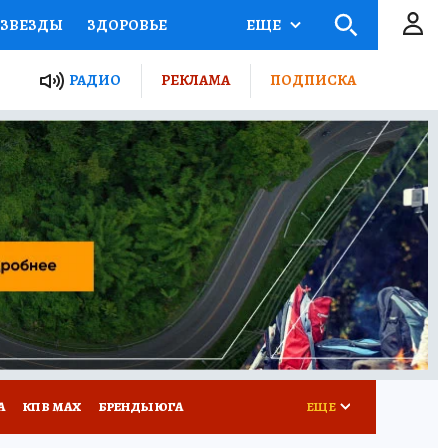
ЗВЕЗДЫ
ЗДОРОВЬЕ
ЕЩЕ
ТЫ РОССИИ
РАДИО
РЕКЛАМА
ПОДПИСКА
КРЕТЫ
ПУТЕВОДИТЕЛЬ
 ЖЕЛЕЗА
ТУРИЗМ
Д ПОТРЕБИТЕЛЯ
РЕКЛАМА
А
КП В МАХ
БРЕНДЫ ЮГА
ЕЩЕ