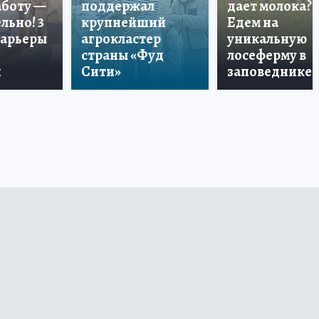
аботу —
поддержал
дает молока?
льно! 3
крупнейший
Едем на
карьеры
агрокластер
уникальную
страны «Фуд
лосеферму в
и
Сити»
заповеднике!