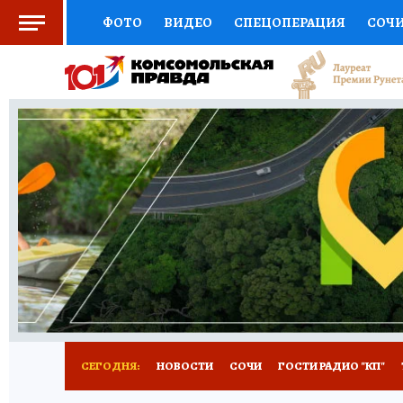
ФОТО
ВИДЕО
СПЕЦОПЕРАЦИЯ
СОЧ
СОЦПОДДЕРЖКА
НАУКА
СПОРТ
КО
ВЫБОР ЭКСПЕРТОВ
ДОКТОР
ФИНАНС
КНИЖНАЯ ПОЛКА
ПРОГНОЗЫ НА СПОРТ
ПРЕСС-ЦЕНТР
НЕДВИЖИМОСТЬ
ТЕЛЕ
ВСЕ О КП
РАДИО КП
ТЕСТЫ
НОВОЕ Н
СЕГОДНЯ:
НОВОСТИ
СОЧИ
ГОСТИ РАДИО "КП"