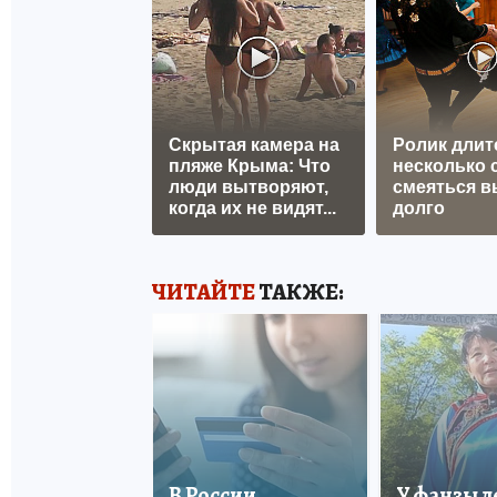
Скрытая камера на
Ролик длит
пляже Крыма: Что
несколько с
люди вытворяют,
смеяться в
когда их не видят...
долго
ЧИТАЙТЕ
ТАКЖЕ:
В России
У фанзы 