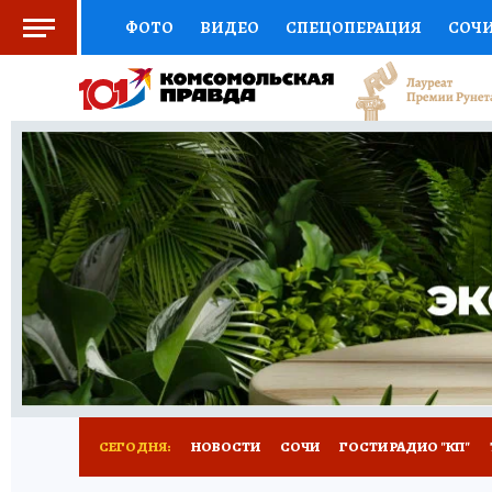
ФОТО
ВИДЕО
СПЕЦОПЕРАЦИЯ
СОЧ
СОЦПОДДЕРЖКА
НАУКА
СПОРТ
КО
ВЫБОР ЭКСПЕРТОВ
ДОКТОР
ФИНАНС
КНИЖНАЯ ПОЛКА
ПРОГНОЗЫ НА СПОРТ
ПРЕСС-ЦЕНТР
НЕДВИЖИМОСТЬ
ТЕЛЕ
ВСЕ О КП
РАДИО КП
ТЕСТЫ
НОВОЕ Н
СЕГОДНЯ:
НОВОСТИ
СОЧИ
ГОСТИ РАДИО "КП"