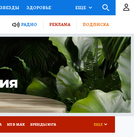
ЗВЕЗДЫ
ЗДОРОВЬЕ
ЕЩЕ
ТЫ РОССИИ
РАДИО
РЕКЛАМА
ПОДПИСКА
КРЕТЫ
ПУТЕВОДИТЕЛЬ
 ЖЕЛЕЗА
ТУРИЗМ
Д ПОТРЕБИТЕЛЯ
РЕКЛАМА
А
КП В МАХ
БРЕНДЫ ЮГА
ЕЩЕ