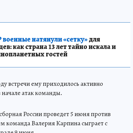
 военные натянули «сетку»
для
в: как страна 13 лет тайно искала и
инопланетных гостей
оду встречи ему приходилось активно
 в начале атак команды.
борная России проведет 5 июня против
ем команда Валерия Карпина сыграет с
раде 9 июня.