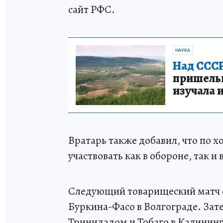
сайт РФС.
НАУКА
Над СССР
пришельце
изучала 
Вратарь также добавил, что по х
участвовать как в обороне, так и
Следующий товарищеский матч с
Буркина-Фасо в Волгограде. Зат
Тринидадом и Тобаго в Калининг