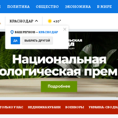
И
ПОЛИТИКА
ОБЩЕСТВО
ЭКОНОМИКА
В МИРЕ
ЛУМНИСТЫ
ПРОИСШЕСТВИЯ
НАЦИОНАЛЬНЫЕ ПРОЕК
КРАСНОДАР
+30
°
ВАШ РЕГИОН —
КРАСНОДАР
Ы
ОТКРЫВАЕМ МИР
Я ЗНАЮ
СЕМЬЯ
ЖЕНСКИЕ СЕ
ДА
ВЫБРАТЬ ДРУГОЙ
ПРОМОКОДЫ
СЕРИАЛЫ
СПЕЦПРОЕКТЫ
ДЕФИЦИТ
ВИЗОР
КОЛЛЕКЦИИ
КОНКУРСЫ
РАБОТА У НАС
ГИ
А САЙТЕ
ТОЛЬКО У НАС
НЕДВИЖКА КУБАНИ
ВОЕНКОРЫ
УКРАИНА: СВОДК