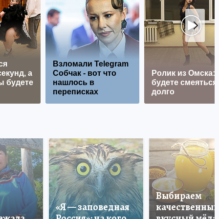
ся
Взломали Telegram
екунд, а
Собчак - вот что
Ролик из Омска:
ы будете
нашлось в
будете смеяться
переписках
долго
Выбираем
«Я — заповедная
качественный
лежала
Россия»: на кого
вкусный мёд: