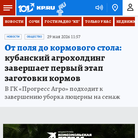
НОВОСТИ
СОЧИ
ГОСТИ РАДИО "КП"
ТОЛЬКО У НАС
НЕДВИЖКА
29 мая 2026 11:57
НОВОСТИ
ОБЩЕСТВО
От поля до кормового стола:
кубанский агрохолдинг
завершает первый этап
заготовки кормов
В ГК «Прогресс Агро» подходит к
завершению уборка люцерны на сенаж