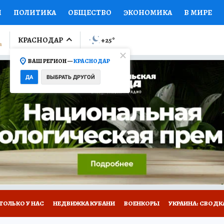
И
ПОЛИТИКА
ОБЩЕСТВО
ЭКОНОМИКА
В МИРЕ
ЛУМНИСТЫ
ПРОИСШЕСТВИЯ
НАЦИОНАЛЬНЫЕ ПРОЕК
КРАСНОДАР
+25
°
ВАШ РЕГИОН —
КРАСНОДАР
Ы
ОТКРЫВАЕМ МИР
Я ЗНАЮ
СЕМЬЯ
ЖЕНСКИЕ СЕ
ДА
ВЫБРАТЬ ДРУГОЙ
ПРОМОКОДЫ
СЕРИАЛЫ
СПЕЦПРОЕКТЫ
ДЕФИЦИТ
ВИЗОР
КОЛЛЕКЦИИ
КОНКУРСЫ
РАБОТА У НАС
ГИ
А САЙТЕ
ТОЛЬКО У НАС
НЕДВИЖКА КУБАНИ
ВОЕНКОРЫ
УКРАИНА: СВОДК