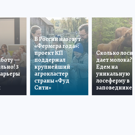
В России назовут
«Фермера года»:
проект КП
Сколько лоси
аботу —
поддержал
дает молока?
льно! 3
крупнейший
Едем на
карьеры
агрокластер
уникальную
страны «Фуд
лосеферму в
и
Сити»
заповеднике!