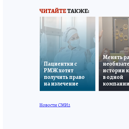
ЧИТАЙТЕ
ТАКЖЕ:
Менять р
Пациентки с
необязате
РМЖ хотят
истории 
получить право
в одной
на излечение
компани
Новости СМИ2