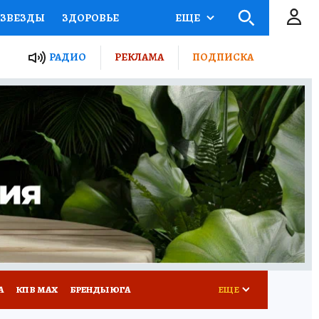
ЗВЕЗДЫ
ЗДОРОВЬЕ
ЕЩЕ
ТЫ РОССИИ
РАДИО
РЕКЛАМА
ПОДПИСКА
КРЕТЫ
ПУТЕВОДИТЕЛЬ
 ЖЕЛЕЗА
ТУРИЗМ
Д ПОТРЕБИТЕЛЯ
РЕКЛАМА
А
КП В МАХ
БРЕНДЫ ЮГА
ЕЩЕ