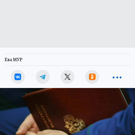
Ева МУР