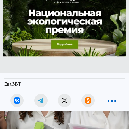
Ева МУР