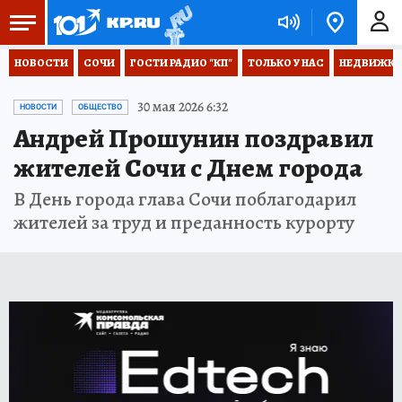
НОВОСТИ
СОЧИ
ГОСТИ РАДИО "КП"
ТОЛЬКО У НАС
НЕДВИЖКА
30 мая 2026 6:32
НОВОСТИ
ОБЩЕСТВО
Андрей Прошунин поздравил
жителей Сочи с Днем города
В День города глава Сочи поблагодарил
жителей за труд и преданность курорту