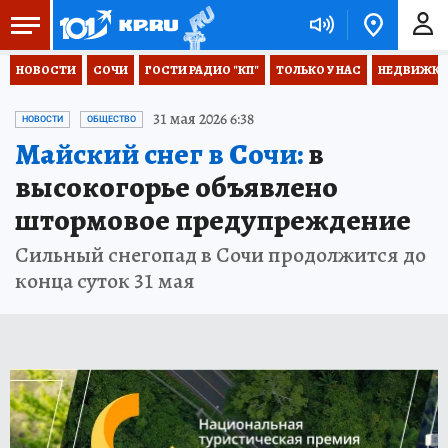
НОВОСТИ
СОЧИ
ГОСТИ РАДИО "КП"
ТОЛЬКО У НАС
НЕДВИЖКА
31 мая 2026 6:38
НОВОСТИ
ОБЩЕСТВО
Майский снег в Сочи:
в
высокогорье объявлено
штормовое предупреждение
Сильный снегопад в Сочи продолжится до
конца суток 31 мая