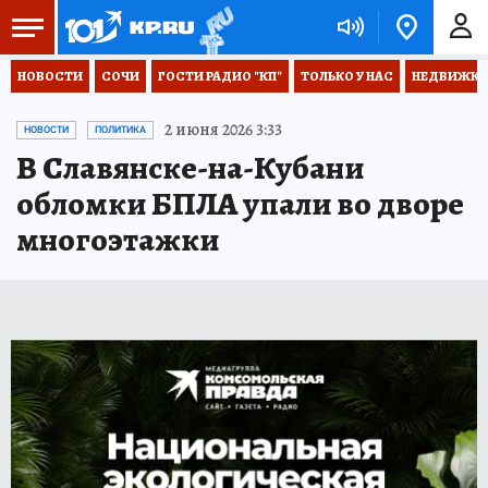
НОВОСТИ
СОЧИ
ГОСТИ РАДИО "КП"
ТОЛЬКО У НАС
НЕДВИЖКА
2 июня 2026 3:33
НОВОСТИ
ПОЛИТИКА
В Славянске-на-Кубани
обломки БПЛА упали во дворе
многоэтажки