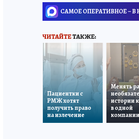
САМОЕ ОПЕРАТИВНОЕ – В
ЧИТАЙТЕ
ТАКЖЕ:
Менять р
Пациентки с
необязате
РМЖ хотят
истории 
получить право
в одной
на излечение
компани