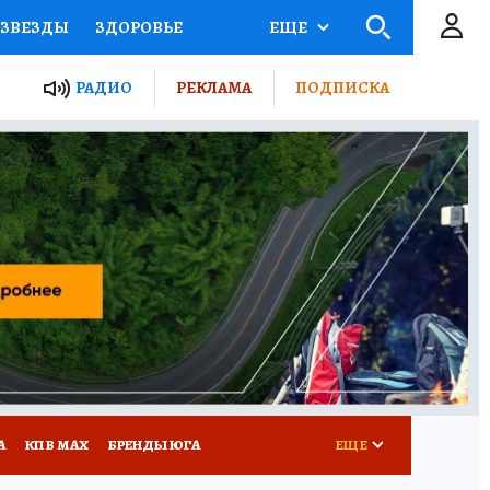
ЗВЕЗДЫ
ЗДОРОВЬЕ
ЕЩЕ
ТЫ РОССИИ
РАДИО
РЕКЛАМА
ПОДПИСКА
КРЕТЫ
ПУТЕВОДИТЕЛЬ
 ЖЕЛЕЗА
ТУРИЗМ
Д ПОТРЕБИТЕЛЯ
РЕКЛАМА
А
КП В МАХ
БРЕНДЫ ЮГА
ЕЩЕ