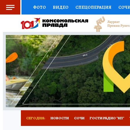
ФОТО
ВИДЕО
СПЕЦОПЕРАЦИЯ
СОЧ
СОЦПОДДЕРЖКА
НАУКА
СПОРТ
КО
ВЫБОР ЭКСПЕРТОВ
ДОКТОР
ФИНАНС
КНИЖНАЯ ПОЛКА
ПРОГНОЗЫ НА СПОРТ
ПРЕСС-ЦЕНТР
НЕДВИЖИМОСТЬ
ТЕЛЕ
ВСЕ О КП
РАДИО КП
ТЕСТЫ
НОВОЕ Н
СЕГОДНЯ:
НОВОСТИ
СОЧИ
ГОСТИ РАДИО "КП"