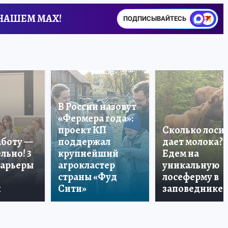
 НАШЕМ MAX!
ПОДПИСЫВАЙТЕСЬ
В России назовут
«Фермера года»:
проект КП
Сколько лоси
аботу —
поддержал
дает молока?
льно! 3
крупнейший
Едем на
карьеры
агрокластер
уникальную
страны «Фуд
лосеферму в
и
Сити»
заповеднике!