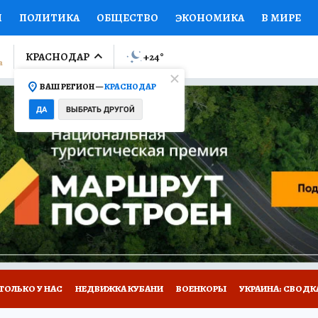
И
ПОЛИТИКА
ОБЩЕСТВО
ЭКОНОМИКА
В МИРЕ
ЛУМНИСТЫ
ПРОИСШЕСТВИЯ
НАЦИОНАЛЬНЫЕ ПРОЕК
КРАСНОДАР
+24
°
ВАШ РЕГИОН —
КРАСНОДАР
Ы
ОТКРЫВАЕМ МИР
Я ЗНАЮ
СЕМЬЯ
ЖЕНСКИЕ СЕ
ДА
ВЫБРАТЬ ДРУГОЙ
ПРОМОКОДЫ
СЕРИАЛЫ
СПЕЦПРОЕКТЫ
ДЕФИЦИТ
ВИЗОР
КОЛЛЕКЦИИ
КОНКУРСЫ
РАБОТА У НАС
ГИ
А САЙТЕ
ТОЛЬКО У НАС
НЕДВИЖКА КУБАНИ
ВОЕНКОРЫ
УКРАИНА: СВОДК