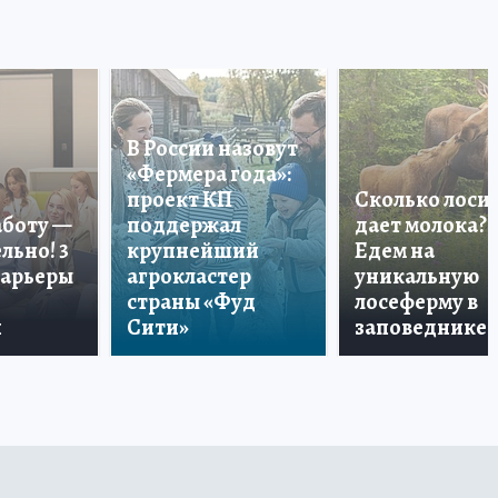
В России назовут
«Фермера года»:
проект КП
Сколько лоси
аботу —
поддержал
дает молока?
льно! 3
крупнейший
Едем на
карьеры
агрокластер
уникальную
страны «Фуд
лосеферму в
и
Сити»
заповеднике!