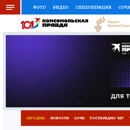
ФОТО
ВИДЕО
СПЕЦОПЕРАЦИЯ
СОЧ
СОЦПОДДЕРЖКА
НАУКА
СПОРТ
КО
ВЫБОР ЭКСПЕРТОВ
ДОКТОР
ФИНАНС
КНИЖНАЯ ПОЛКА
ПРОГНОЗЫ НА СПОРТ
ПРЕСС-ЦЕНТР
НЕДВИЖИМОСТЬ
ТЕЛЕ
ВСЕ О КП
РАДИО КП
ТЕСТЫ
НОВОЕ Н
СЕГОДНЯ:
НОВОСТИ
СОЧИ
ГОСТИ РАДИО "КП"