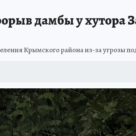
ЗАПОВЕДНАЯ РОССИЯ
ПРОИСШЕСТВИЯ
АФИША
АГРОФОРУМ
орыв дамбы у хутора 
селения Крымского района из-за угрозы п