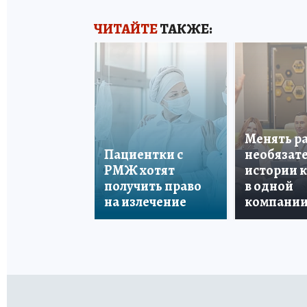
ЧИТАЙТЕ
ТАКЖЕ:
Менять р
Пациентки с
необязате
РМЖ хотят
истории 
получить право
в одной
на излечение
компани