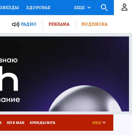
ЗВЕЗДЫ
ЗДОРОВЬЕ
ЕЩЕ
ТЫ РОССИИ
РАДИО
РЕКЛАМА
ПОДПИСКА
КРЕТЫ
ПУТЕВОДИТЕЛЬ
 ЖЕЛЕЗА
ТУРИЗМ
Д ПОТРЕБИТЕЛЯ
РЕКЛАМА
А
КП В МАХ
БРЕНДЫ ЮГА
ЕЩЕ