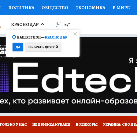
И
ПОЛИТИКА
ОБЩЕСТВО
ЭКОНОМИКА
В МИРЕ
ЛУМНИСТЫ
ПРОИСШЕСТВИЯ
НАЦИОНАЛЬНЫЕ ПРОЕК
КРАСНОДАР
+27
°
ВАШ РЕГИОН —
КРАСНОДАР
Ы
ОТКРЫВАЕМ МИР
Я ЗНАЮ
СЕМЬЯ
ЖЕНСКИЕ СЕ
ДА
ВЫБРАТЬ ДРУГОЙ
ПРОМОКОДЫ
СЕРИАЛЫ
СПЕЦПРОЕКТЫ
ДЕФИЦИТ
ВИЗОР
КОЛЛЕКЦИИ
КОНКУРСЫ
РАБОТА У НАС
ГИ
А САЙТЕ
ТОЛЬКО У НАС
НЕДВИЖКА КУБАНИ
ВОЕНКОРЫ
УКРАИНА: СВОДК