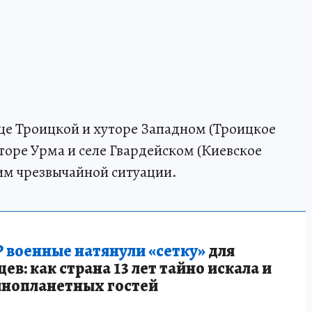
ице Троицкой и хуторе Западном (Троицкое
уторе Урма и селе Гвардейском (Киевское
жим чрезвычайной ситуации.
 военные натянули «сетку»
для
в: как страна 13 лет тайно искала и
инопланетных гостей