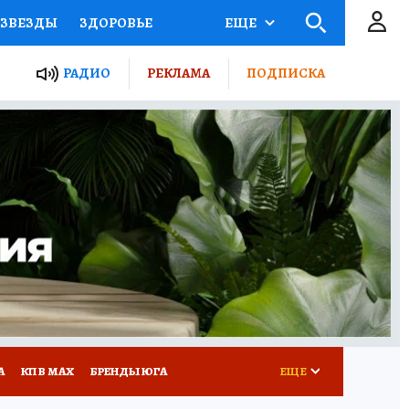
ЗВЕЗДЫ
ЗДОРОВЬЕ
ЕЩЕ
ТЫ РОССИИ
РАДИО
РЕКЛАМА
ПОДПИСКА
КРЕТЫ
ПУТЕВОДИТЕЛЬ
 ЖЕЛЕЗА
ТУРИЗМ
Д ПОТРЕБИТЕЛЯ
РЕКЛАМА
А
КП В МАХ
БРЕНДЫ ЮГА
ЕЩЕ