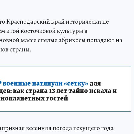
то Краснодарский край исторически не
м этой косточковой культуры в
овной массе спелые абрикосы попадают на
нов страны.
 военные натянули «сетку»
для
в: как страна 13 лет тайно искала и
инопланетных гостей
апризная весенняя погода текущего года