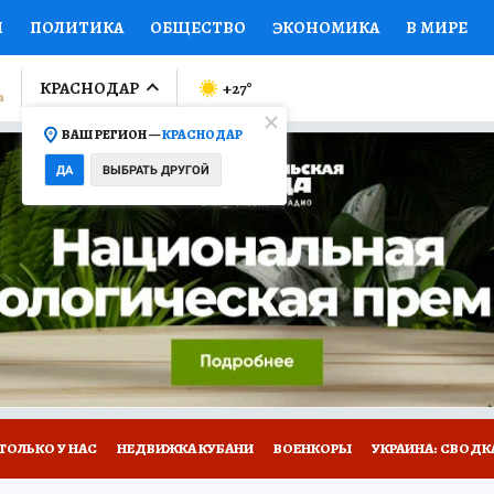
И
ПОЛИТИКА
ОБЩЕСТВО
ЭКОНОМИКА
В МИРЕ
ЛУМНИСТЫ
ПРОИСШЕСТВИЯ
НАЦИОНАЛЬНЫЕ ПРОЕК
КРАСНОДАР
+27
°
ВАШ РЕГИОН —
КРАСНОДАР
Ы
ОТКРЫВАЕМ МИР
Я ЗНАЮ
СЕМЬЯ
ЖЕНСКИЕ СЕ
ДА
ВЫБРАТЬ ДРУГОЙ
ПРОМОКОДЫ
СЕРИАЛЫ
СПЕЦПРОЕКТЫ
ДЕФИЦИТ
ВИЗОР
КОЛЛЕКЦИИ
КОНКУРСЫ
РАБОТА У НАС
ГИ
А САЙТЕ
ТОЛЬКО У НАС
НЕДВИЖКА КУБАНИ
ВОЕНКОРЫ
УКРАИНА: СВОДК