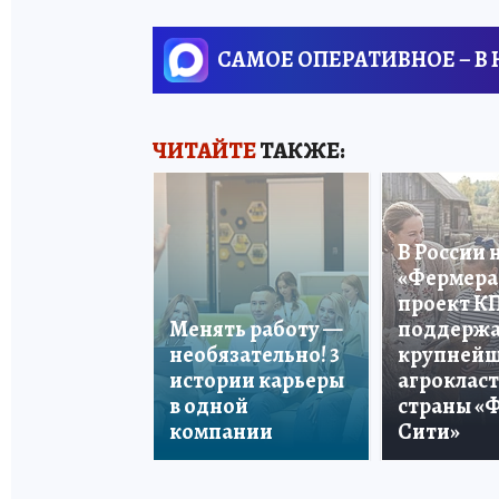
САМОЕ ОПЕРАТИВНОЕ – В
ЧИТАЙТЕ
ТАКЖЕ:
В России 
«Фермера 
проект К
Менять работу —
поддерж
необязательно! 3
крупней
истории карьеры
агроклас
в одной
страны «
компании
Сити»