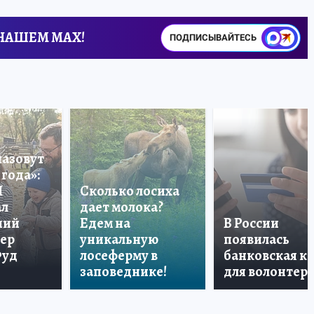
 НАШЕМ MAX!
ПОДПИСЫВАЙТЕСЬ
назовут
года»:
П
Сколько лосиха
ал
дает молока?
ший
Едем на
В России
тер
уникальную
появилась
Фуд
лосеферму в
банковская к
заповеднике!
для волонтер