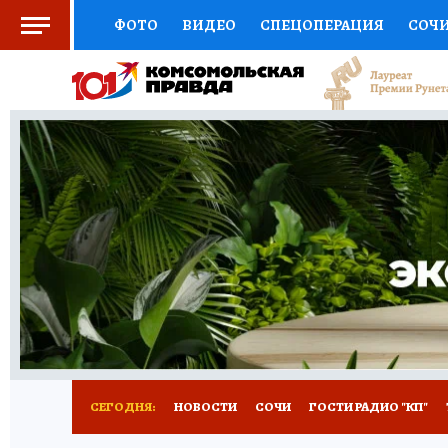
ФОТО
ВИДЕО
СПЕЦОПЕРАЦИЯ
СОЧ
СОЦПОДДЕРЖКА
НАУКА
СПОРТ
КО
ВЫБОР ЭКСПЕРТОВ
ДОКТОР
ФИНАНС
КНИЖНАЯ ПОЛКА
ПРОГНОЗЫ НА СПОРТ
ПРЕСС-ЦЕНТР
НЕДВИЖИМОСТЬ
ТЕЛЕ
ВСЕ О КП
РАДИО КП
ТЕСТЫ
НОВОЕ Н
СЕГОДНЯ:
НОВОСТИ
СОЧИ
ГОСТИ РАДИО "КП"