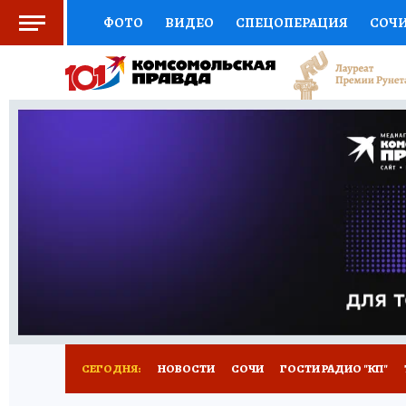
ФОТО
ВИДЕО
СПЕЦОПЕРАЦИЯ
СОЧ
СОЦПОДДЕРЖКА
НАУКА
СПОРТ
КО
ВЫБОР ЭКСПЕРТОВ
ДОКТОР
ФИНАНС
КНИЖНАЯ ПОЛКА
ПРОГНОЗЫ НА СПОРТ
ПРЕСС-ЦЕНТР
НЕДВИЖИМОСТЬ
ТЕЛЕ
ВСЕ О КП
РАДИО КП
ТЕСТЫ
НОВОЕ Н
СЕГОДНЯ:
НОВОСТИ
СОЧИ
ГОСТИ РАДИО "КП"