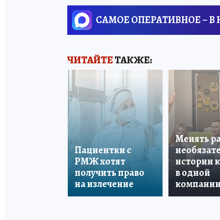
САМОЕ ОПЕРАТИВНОЕ – В
ЧИТАЙТЕ
ТАКЖЕ:
Менять р
Пациентки с
необязате
РМЖ хотят
истории 
получить право
в одной
на излечение
компани