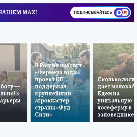
 НАШЕМ MAX!
ПОДПИСЫВАЙТЕСЬ
В России назовут
«Фермера года»:
проект КП
Сколько лоси
аботу —
поддержал
дает молока?
льно! 3
крупнейший
Едем на
карьеры
агрокластер
уникальную
страны «Фуд
лосеферму в
и
Сити»
заповеднике!