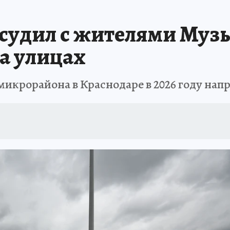
ЗАПОВЕДНАЯ РОССИЯ
ПРОИСШЕСТВИЯ
АФИША
АГРОФОРУМ
судил с жителями Муз
а улицах
икрорайона в Краснодаре в 2026 году напр