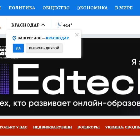
И
ПОЛИТИКА
ОБЩЕСТВО
ЭКОНОМИКА
В МИРЕ
ЛУМНИСТЫ
ПРОИСШЕСТВИЯ
НАЦИОНАЛЬНЫЕ ПРОЕК
КРАСНОДАР
+24
°
ВАШ РЕГИОН —
КРАСНОДАР
Ы
ОТКРЫВАЕМ МИР
Я ЗНАЮ
СЕМЬЯ
ЖЕНСКИЕ СЕ
ДА
ВЫБРАТЬ ДРУГОЙ
ПРОМОКОДЫ
СЕРИАЛЫ
СПЕЦПРОЕКТЫ
ДЕФИЦИТ
ВИЗОР
КОЛЛЕКЦИИ
КОНКУРСЫ
РАБОТА У НАС
ГИ
А САЙТЕ
ТОЛЬКО У НАС
НЕДВИЖКА КУБАНИ
ВОЕНКОРЫ
УКРАИНА: СВОДК