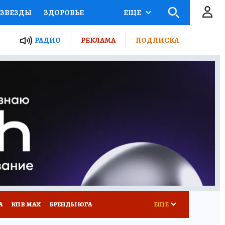
ЗВЕЗДЫ
ЗДОРОВЬЕ
ЕЩЕ
ТЫ РОССИИ
РАДИО
РЕКЛАМА
ПОДПИСКА
КРЕТЫ
ПУТЕВОДИТЕЛЬ
 ЖЕЛЕЗА
ТУРИЗМ
Д ПОТРЕБИТЕЛЯ
РЕКЛАМА
А
КП В МАХ
БРЕНДЫ ЮГА
ЕЩЕ