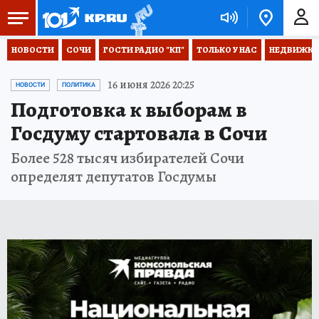
НОВОСТИ
СОЧИ
ГОСТИ РАДИО "КП"
ТОЛЬКО У НАС
НЕДВИЖКА
16 июня 2026 20:25
НОВОСТИ
ПОЛИТИКА
Подготовка к выборам в
Госдуму стартовала в Сочи
Более 528 тысяч избирателей Сочи
определят депутатов Госдумы