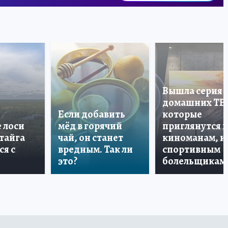
Вышла серия
домашних ТВ
Если добавить
которые
е лоси
мёд в горячий
приглянутся 
 тайга
чай, он станет
киноманам, и
ся с
вредным. Так ли
спортивным
это?
болельщикам