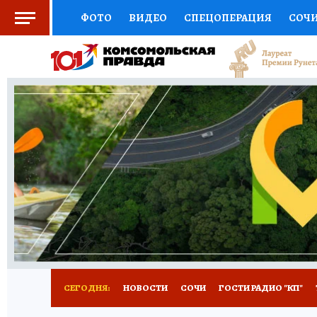
ФОТО
ВИДЕО
СПЕЦОПЕРАЦИЯ
СОЧ
СОЦПОДДЕРЖКА
НАУКА
СПОРТ
КО
ВЫБОР ЭКСПЕРТОВ
ДОКТОР
ФИНАНС
КНИЖНАЯ ПОЛКА
ПРОГНОЗЫ НА СПОРТ
ПРЕСС-ЦЕНТР
НЕДВИЖИМОСТЬ
ТЕЛЕ
ВСЕ О КП
РАДИО КП
ТЕСТЫ
НОВОЕ Н
СЕГОДНЯ:
НОВОСТИ
СОЧИ
ГОСТИ РАДИО "КП"