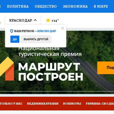
И
ПОЛИТИКА
ОБЩЕСТВО
ЭКОНОМИКА
В МИРЕ
ЛУМНИСТЫ
ПРОИСШЕСТВИЯ
НАЦИОНАЛЬНЫЕ ПРОЕК
КРАСНОДАР
+24
°
ВАШ РЕГИОН —
КРАСНОДАР
Ы
ОТКРЫВАЕМ МИР
Я ЗНАЮ
СЕМЬЯ
ЖЕНСКИЕ СЕ
ДА
ВЫБРАТЬ ДРУГОЙ
ПРОМОКОДЫ
СЕРИАЛЫ
СПЕЦПРОЕКТЫ
ДЕФИЦИТ
ВИЗОР
КОЛЛЕКЦИИ
КОНКУРСЫ
РАБОТА У НАС
ГИ
А САЙТЕ
ТОЛЬКО У НАС
НЕДВИЖКА КУБАНИ
ВОЕНКОРЫ
УКРАИНА: СВОДК