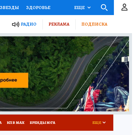
ЗВЕЗДЫ
ЗДОРОВЬЕ
ЕЩЕ
ТЫ РОССИИ
РАДИО
РЕКЛАМА
ПОДПИСКА
КРЕТЫ
ПУТЕВОДИТЕЛЬ
 ЖЕЛЕЗА
ТУРИЗМ
Д ПОТРЕБИТЕЛЯ
РЕКЛАМА
А
КП В МАХ
БРЕНДЫ ЮГА
ЕЩЕ