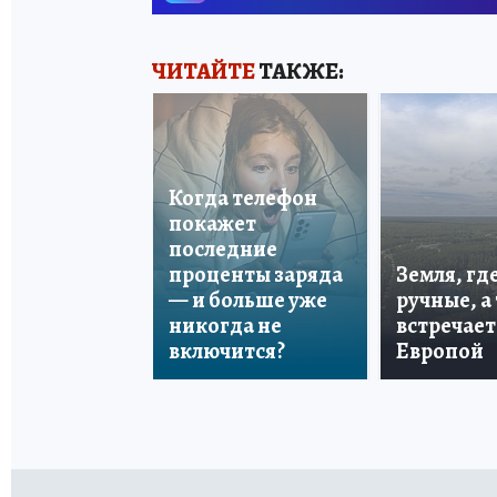
ЧИТАЙТЕ
ТАКЖЕ:
Когда телефон
покажет
последние
проценты заряда
Земля, гд
— и больше уже
ручные, а
никогда не
встречает
включится?
Европой