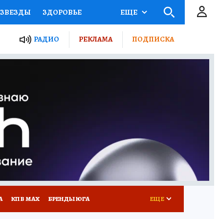
ЗВЕЗДЫ
ЗДОРОВЬЕ
ЕЩЕ
ТЫ РОССИИ
РАДИО
РЕКЛАМА
ПОДПИСКА
КРЕТЫ
ПУТЕВОДИТЕЛЬ
 ЖЕЛЕЗА
ТУРИЗМ
Д ПОТРЕБИТЕЛЯ
РЕКЛАМА
А
КП В МАХ
БРЕНДЫ ЮГА
ЕЩЕ