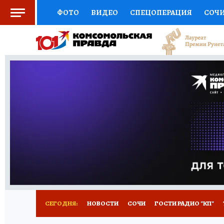
ФОТО
ВИДЕО
СПЕЦОПЕРАЦИЯ
СОЧ
СОЦПОДДЕРЖКА
НАУКА
СПОРТ
КО
ВЫБОР ЭКСПЕРТОВ
ДОКТОР
ФИНАНС
КНИЖНАЯ ПОЛКА
ПРОГНОЗЫ НА СПОРТ
ПРЕСС-ЦЕНТР
НЕДВИЖИМОСТЬ
ТЕЛЕ
ВСЕ О КП
РАДИО КП
ТЕСТЫ
НОВОЕ Н
СЕГОДНЯ:
НОВОСТИ
СОЧИ
ГОСТИ РАДИО "КП"