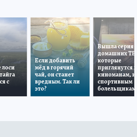
Вышла серия
домашних ТВ
Если добавить
которые
е лоси
мёд в горячий
приглянутся 
 тайга
чай, он станет
киноманам, и
ся с
вредным. Так ли
спортивным
это?
болельщикам