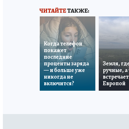
ЧИТАЙТЕ
ТАКЖЕ:
Когда телефон
покажет
последние
проценты заряда
Земля, гд
— и больше уже
ручные, а
никогда не
встречает
включится?
Европой