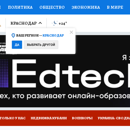
И
ПОЛИТИКА
ОБЩЕСТВО
ЭКОНОМИКА
В МИРЕ
ЛУМНИСТЫ
ПРОИСШЕСТВИЯ
НАЦИОНАЛЬНЫЕ ПРОЕК
КРАСНОДАР
+24
°
ВАШ РЕГИОН —
КРАСНОДАР
Ы
ОТКРЫВАЕМ МИР
Я ЗНАЮ
СЕМЬЯ
ЖЕНСКИЕ СЕ
ДА
ВЫБРАТЬ ДРУГОЙ
ПРОМОКОДЫ
СЕРИАЛЫ
СПЕЦПРОЕКТЫ
ДЕФИЦИТ
ВИЗОР
КОЛЛЕКЦИИ
КОНКУРСЫ
РАБОТА У НАС
ГИ
А САЙТЕ
ТОЛЬКО У НАС
НЕДВИЖКА КУБАНИ
ВОЕНКОРЫ
УКРАИНА: СВОДК