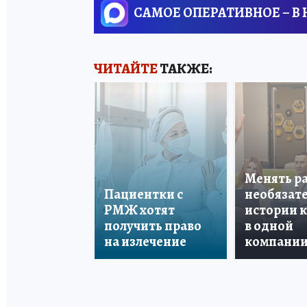
САМОЕ ОПЕРАТИВНОЕ – В
ЧИТАЙТЕ
ТАКЖЕ:
Менять р
Пациентки с
необязате
РМЖ хотят
истории 
получить право
в одной
на излечение
компани