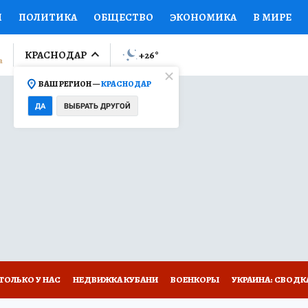
И
ПОЛИТИКА
ОБЩЕСТВО
ЭКОНОМИКА
В МИРЕ
ЛУМНИСТЫ
ПРОИСШЕСТВИЯ
НАЦИОНАЛЬНЫЕ ПРОЕК
КРАСНОДАР
+26
°
ВАШ РЕГИОН —
КРАСНОДАР
Ы
ОТКРЫВАЕМ МИР
Я ЗНАЮ
СЕМЬЯ
ЖЕНСКИЕ СЕ
ДА
ВЫБРАТЬ ДРУГОЙ
ПРОМОКОДЫ
СЕРИАЛЫ
СПЕЦПРОЕКТЫ
ДЕФИЦИТ
ВИЗОР
КОЛЛЕКЦИИ
КОНКУРСЫ
РАБОТА У НАС
ГИ
А САЙТЕ
ТОЛЬКО У НАС
НЕДВИЖКА КУБАНИ
ВОЕНКОРЫ
УКРАИНА: СВОДК