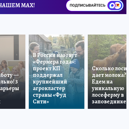
 НАШЕМ MAX!
ПОДПИСЫВАЙТЕСЬ
В России назовут
«Фермера года»:
проект КП
Сколько лоси
аботу —
поддержал
дает молока?
льно! 3
крупнейший
Едем на
карьеры
агрокластер
уникальную
страны «Фуд
лосеферму в
и
Сити»
заповеднике!