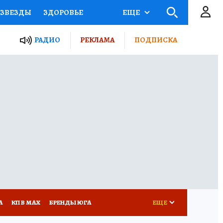
ЗВЕЗДЫ
ЗДОРОВЬЕ
ЕЩЕ
ТЫ РОССИИ
РАДИО
РЕКЛАМА
ПОДПИСКА
КРЕТЫ
ПУТЕВОДИТЕЛЬ
 ЖЕЛЕЗА
ТУРИЗМ
Д ПОТРЕБИТЕЛЯ
РЕКЛАМА
А
КП В МАХ
БРЕНДЫ ЮГА
ЕЩЕ