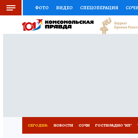
ФОТО
ВИДЕО
СПЕЦОПЕРАЦИЯ
СОЧ
СОЦПОДДЕРЖКА
НАУКА
СПОРТ
КО
ВЫБОР ЭКСПЕРТОВ
ДОКТОР
ФИНАНС
КНИЖНАЯ ПОЛКА
ПРОГНОЗЫ НА СПОРТ
ПРЕСС-ЦЕНТР
НЕДВИЖИМОСТЬ
ТЕЛЕ
ВСЕ О КП
РАДИО КП
ТЕСТЫ
НОВОЕ Н
СЕГОДНЯ:
НОВОСТИ
СОЧИ
ГОСТИ РАДИО "КП"