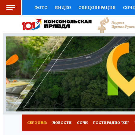
ФОТО
ВИДЕО
СПЕЦОПЕРАЦИЯ
СОЧ
СОЦПОДДЕРЖКА
НАУКА
СПОРТ
КО
ВЫБОР ЭКСПЕРТОВ
ДОКТОР
ФИНАНС
КНИЖНАЯ ПОЛКА
ПРОГНОЗЫ НА СПОРТ
ПРЕСС-ЦЕНТР
НЕДВИЖИМОСТЬ
ТЕЛЕ
ВСЕ О КП
РАДИО КП
ТЕСТЫ
НОВОЕ Н
СЕГОДНЯ:
НОВОСТИ
СОЧИ
ГОСТИ РАДИО "КП"