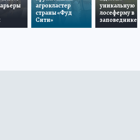
карьеры
агрокластер
уникальную
страны «Фуд
лосеферму в
и
Сити»
заповеднике!