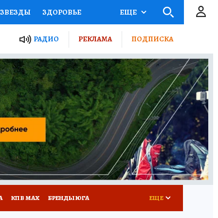
ЗВЕЗДЫ
ЗДОРОВЬЕ
ЕЩЕ
ТЫ РОССИИ
РАДИО
РЕКЛАМА
ПОДПИСКА
КРЕТЫ
ПУТЕВОДИТЕЛЬ
 ЖЕЛЕЗА
ТУРИЗМ
Д ПОТРЕБИТЕЛЯ
РЕКЛАМА
А
КП В МАХ
БРЕНДЫ ЮГА
ЕЩЕ