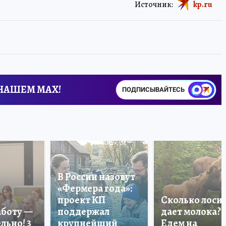
Источник:
kp.ru
 НАШЕМ MAX!
ПОДПИСЫВАЙТЕСЬ
В России назовут
«Фермера года»:
проект КП
Сколько лоси
аботу —
поддержал
дает молока?
льно! 3
крупнейший
Едем на