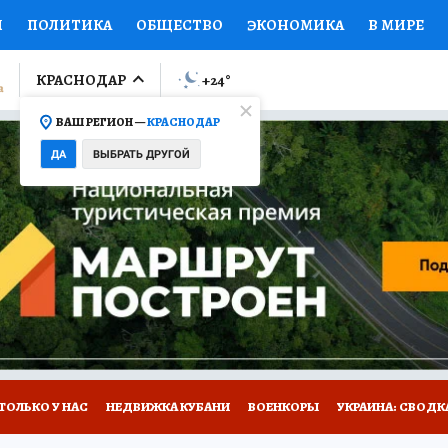
И
ПОЛИТИКА
ОБЩЕСТВО
ЭКОНОМИКА
В МИРЕ
ЛУМНИСТЫ
ПРОИСШЕСТВИЯ
НАЦИОНАЛЬНЫЕ ПРОЕК
КРАСНОДАР
+24
°
ВАШ РЕГИОН —
КРАСНОДАР
Ы
ОТКРЫВАЕМ МИР
Я ЗНАЮ
СЕМЬЯ
ЖЕНСКИЕ СЕ
ДА
ВЫБРАТЬ ДРУГОЙ
ПРОМОКОДЫ
СЕРИАЛЫ
СПЕЦПРОЕКТЫ
ДЕФИЦИТ
ВИЗОР
КОЛЛЕКЦИИ
КОНКУРСЫ
РАБОТА У НАС
ГИ
А САЙТЕ
ТОЛЬКО У НАС
НЕДВИЖКА КУБАНИ
ВОЕНКОРЫ
УКРАИНА: СВОДК