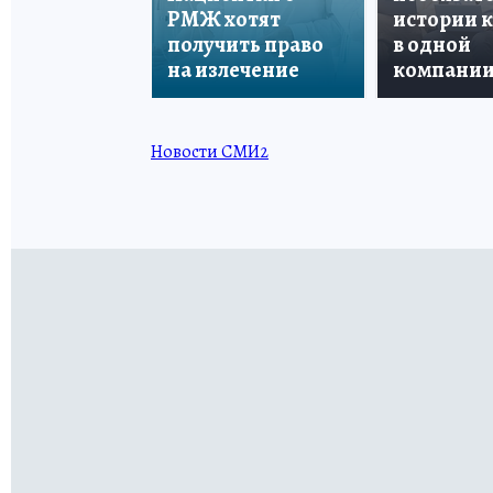
РМЖ хотят
истории 
получить право
в одной
на излечение
компани
Новости СМИ2