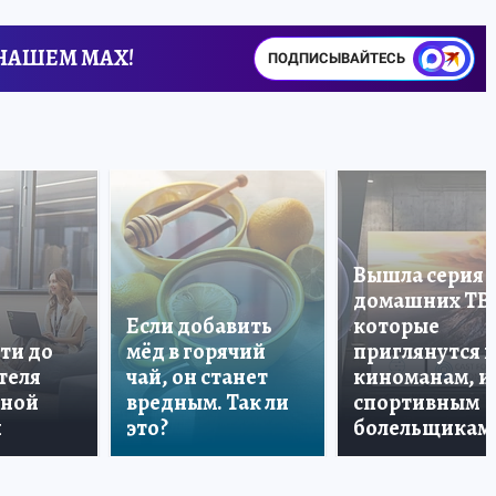
 НАШЕМ MAX!
ПОДПИСЫВАЙТЕСЬ
Вышла серия
домашних ТВ
Если добавить
которые
ти до
мёд в горячий
приглянутся 
теля
чай, он станет
киноманам, и
дной
вредным. Так ли
спортивным
и
это?
болельщикам