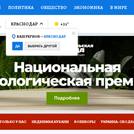
И
ПОЛИТИКА
ОБЩЕСТВО
ЭКОНОМИКА
В МИРЕ
ЛУМНИСТЫ
ПРОИСШЕСТВИЯ
НАЦИОНАЛЬНЫЕ ПРОЕК
КРАСНОДАР
+32
°
ВАШ РЕГИОН —
КРАСНОДАР
Ы
ОТКРЫВАЕМ МИР
Я ЗНАЮ
СЕМЬЯ
ЖЕНСКИЕ СЕ
ДА
ВЫБРАТЬ ДРУГОЙ
ПРОМОКОДЫ
СЕРИАЛЫ
СПЕЦПРОЕКТЫ
ДЕФИЦИТ
ВИЗОР
КОЛЛЕКЦИИ
КОНКУРСЫ
РАБОТА У НАС
ГИ
А САЙТЕ
ТОЛЬКО У НАС
НЕДВИЖКА КУБАНИ
ВОЕНКОРЫ
УКРАИНА: СВОДК