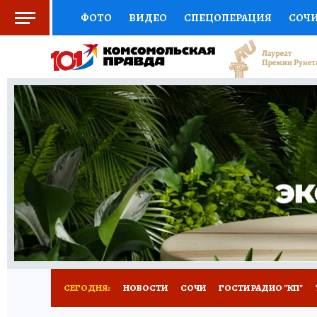
ФОТО
ВИДЕО
СПЕЦОПЕРАЦИЯ
СОЧ
СОЦПОДДЕРЖКА
НАУКА
СПОРТ
КО
ВЫБОР ЭКСПЕРТОВ
ДОКТОР
ФИНАНС
КНИЖНАЯ ПОЛКА
ПРОГНОЗЫ НА СПОРТ
ПРЕСС-ЦЕНТР
НЕДВИЖИМОСТЬ
ТЕЛЕ
ВСЕ О КП
РАДИО КП
ТЕСТЫ
НОВОЕ Н
СЕГОДНЯ:
НОВОСТИ
СОЧИ
ГОСТИ РАДИО "КП"