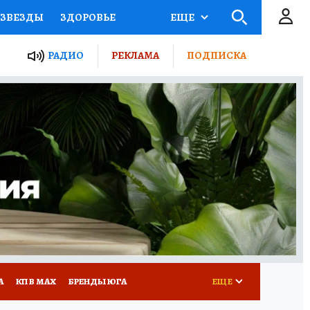
ЗВЕЗДЫ
ЗДОРОВЬЕ
ЕЩЕ
ТЫ РОССИИ
РАДИО
РЕКЛАМА
ПОДПИСКА
КРЕТЫ
ПУТЕВОДИТЕЛЬ
 ЖЕЛЕЗА
ТУРИЗМ
Д ПОТРЕБИТЕЛЯ
РЕКЛАМА
А
КП В МАХ
БРЕНДЫ ЮГА
ЕЩЕ