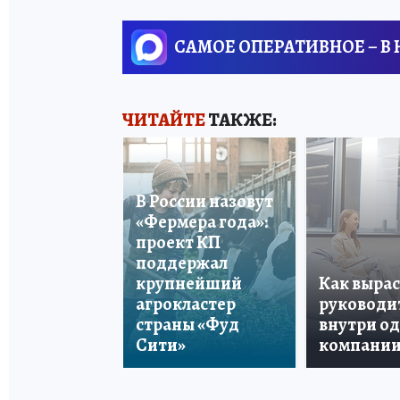
САМОЕ ОПЕРАТИВНОЕ – В
ЧИТАЙТЕ
ТАКЖЕ:
В России назовут
«Фермера года»:
проект КП
поддержал
крупнейший
Как вырас
агрокластер
руководи
страны «Фуд
внутри о
Сити»
компани