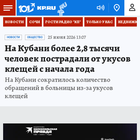
НОВОСТИ
СОЧИ
ГОСТИ РАДИО "КП"
ТОЛЬКО У НАС
НЕДВИЖКА
25 июня 2026 13:07
НОВОСТИ
ОБЩЕСТВО
На Кубани более 2,8 тысячи
человек пострадали от укусов
клещей с начала года
На Кубани сократилось количество
обращений в больницы из-за укусов
клещей