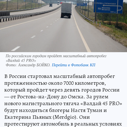
По российским городам пройдет масштабный автопробег
«Валдай 45 PRO»
Фото:
Александр БОЙКО.
Перейти в Фотобанк КП
В России стартовал масштабный автопробег
протяженностью около 7000 километров,
который пройдет через девять городов России
— от Ростова-на-Дону до Омска. За рулем
нового магистрального тягача «Валдай 45 PRO»
будут находиться блогеры Настя Туман и
Екатерина Пьяных (Merdgio). Они
протестируют автомобиль в реальных условиях