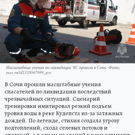
Масштабные учения по ликвидации ЧС прошли в Сочи. Фото:
max.ru/id2320047989_gos
В Сочи прошли масштабные учения
спасателей по ликвидации последствий
чрезвычайных ситуаций. Сценарий
тренировки имитировал резкий подъем
уровня воды в реке Кудепста из-за затяжных
дождей. По легенде, стихия создала угрозу
подтоплений, схода селевых потоков и
оползней, а в одном из зданий у реки вспыхнул