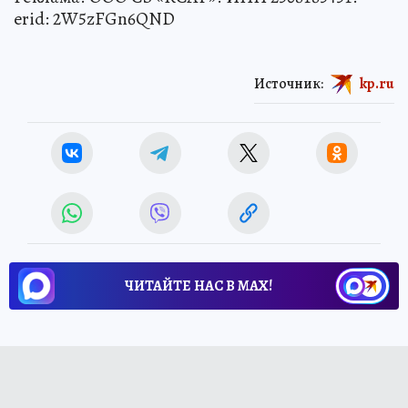
erid: 2W5zFGn6QND
Источник:
kp.ru
ЧИТАЙТЕ НАС В МАХ!