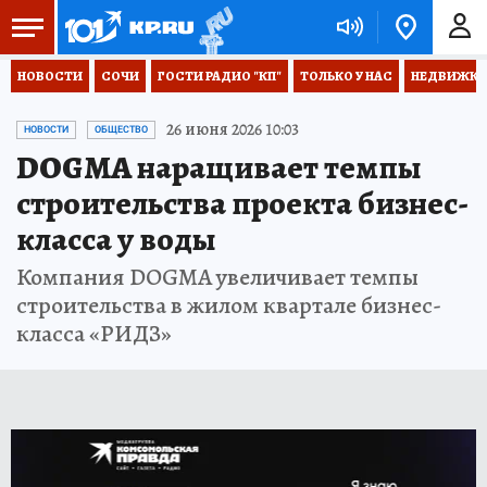
НОВОСТИ
СОЧИ
ГОСТИ РАДИО "КП"
ТОЛЬКО У НАС
НЕДВИЖКА
26 июня 2026 10:03
НОВОСТИ
ОБЩЕСТВО
DOGMA наращивает темпы
строительства проекта бизнес-
класса у воды
Компания DOGMA увеличивает темпы
строительства в жилом квартале бизнес-
класса «РИДЗ»