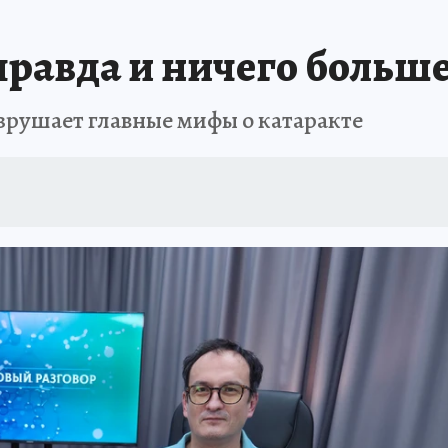
ЗАПОВЕДНАЯ РОССИЯ
ПРОИСШЕСТВИЯ
АФИША
АГРОФОРУМ
правда и ничего больш
ушает главные мифы о катаракте