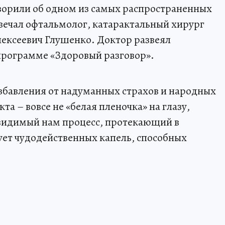
ворили об одном из самых распространенных
твечал офтальмолог, катарактальный хирург
ксеевич Глушенко. Доктор развеял
программе «Здоровый разговор».
избавления от надуманных страхов и народных
та – вовсе не «белая пленочка» на глазу,
евидимый нам процесс, протекающий в
вует чудодейственных капель, способных