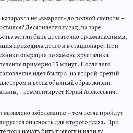
а катаракта не «вызреет» до полной слепоты –
оявился? Десятилетия назад, на заре
ьства могли быть достаточно травматичными,
ация проходила долго и в стационаре. При
ехники операция по замене хрусталика
 течение примерно 15 минут. После чего
тановление идет быстро, на второй-третий
пьютером и вести обычный образ жизни.
мальны, - комментирует Юрий Алексеевич.
т выявлено заболевание – тем легче пройдут
ируется опасность для второго глаза. При
те пора начать бить тревогу и идти на