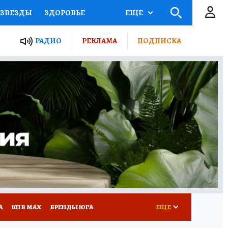
ЗВЕЗДЫ
ЗДОРОВЬЕ
ЕЩЕ
ТЫ РОССИИ
РАДИО
РЕКЛАМА
ПОДПИСКА
КРЕТЫ
ПУТЕВОДИТЕЛЬ
 ЖЕЛЕЗА
ТУРИЗМ
Д ПОТРЕБИТЕЛЯ
РЕКЛАМА
А
КП В МАХ
БРЕНДЫ ЮГА
ЕЩЕ