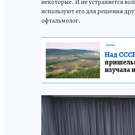
некоторые. И не устраняется во
используют его для решения дру
офтальмолог.
НАУКА
Над СССР
пришельце
изучала 