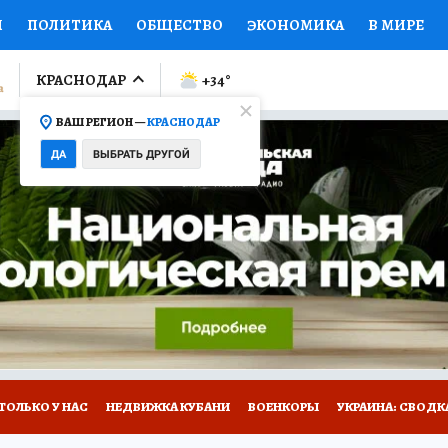
И
ПОЛИТИКА
ОБЩЕСТВО
ЭКОНОМИКА
В МИРЕ
ЛУМНИСТЫ
ПРОИСШЕСТВИЯ
НАЦИОНАЛЬНЫЕ ПРОЕК
КРАСНОДАР
+34
°
ВАШ РЕГИОН —
КРАСНОДАР
Ы
ОТКРЫВАЕМ МИР
Я ЗНАЮ
СЕМЬЯ
ЖЕНСКИЕ СЕ
ДА
ВЫБРАТЬ ДРУГОЙ
ПРОМОКОДЫ
СЕРИАЛЫ
СПЕЦПРОЕКТЫ
ДЕФИЦИТ
ВИЗОР
КОЛЛЕКЦИИ
КОНКУРСЫ
РАБОТА У НАС
ГИ
А САЙТЕ
ТОЛЬКО У НАС
НЕДВИЖКА КУБАНИ
ВОЕНКОРЫ
УКРАИНА: СВОДК