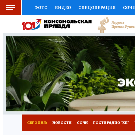
ФОТО
ВИДЕО
СПЕЦОПЕРАЦИЯ
СОЧ
СОЦПОДДЕРЖКА
НАУКА
СПОРТ
КО
ВЫБОР ЭКСПЕРТОВ
ДОКТОР
ФИНАНС
КНИЖНАЯ ПОЛКА
ПРОГНОЗЫ НА СПОРТ
ПРЕСС-ЦЕНТР
НЕДВИЖИМОСТЬ
ТЕЛЕ
ВСЕ О КП
РАДИО КП
ТЕСТЫ
НОВОЕ Н
СЕГОДНЯ:
НОВОСТИ
СОЧИ
ГОСТИ РАДИО "КП"