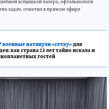
лшебной вспышкой лазера, офтальмологи
гих задач, отметил в прямом эфире
 военные натянули «сетку»
для
в: как страна 13 лет тайно искала и
инопланетных гостей