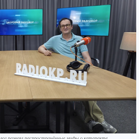
лог развеял распространённые мифы о катаракте