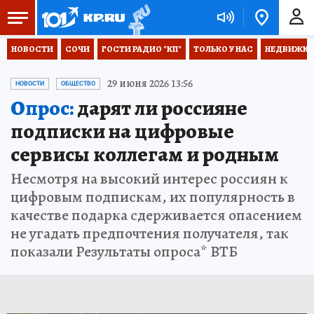
НОВОСТИ
СОЧИ
ГОСТИ РАДИО "КП"
ТОЛЬКО У НАС
НЕДВИЖКА
29 июня 2026 13:56
НОВОСТИ
ОБЩЕСТВО
Опрос:
дарят ли россияне
подписки на цифровые
сервисы коллегам и родным
Несмотря на высокий интерес россиян к
цифровым подпискам, их популярность в
качестве подарка сдерживается опасением
не угадать предпочтения получателя, так
показали Результаты опроса* ВТБ