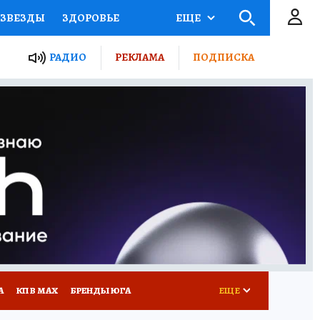
ЗВЕЗДЫ
ЗДОРОВЬЕ
ЕЩЕ
ТЫ РОССИИ
РАДИО
РЕКЛАМА
ПОДПИСКА
КРЕТЫ
ПУТЕВОДИТЕЛЬ
 ЖЕЛЕЗА
ТУРИЗМ
Д ПОТРЕБИТЕЛЯ
РЕКЛАМА
А
КП В МАХ
БРЕНДЫ ЮГА
ЕЩЕ