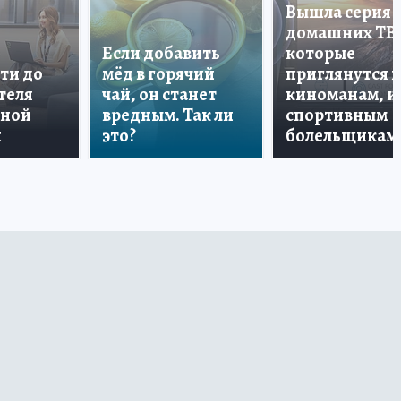
Вышла серия
домашних ТВ
Если добавить
которые
ти до
мёд в горячий
приглянутся 
теля
чай, он станет
киноманам, и
дной
вредным. Так ли
спортивным
и
это?
болельщикам