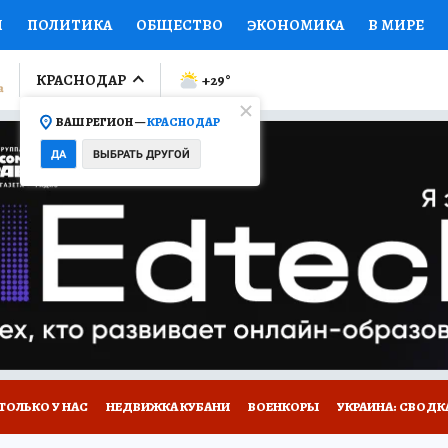
И
ПОЛИТИКА
ОБЩЕСТВО
ЭКОНОМИКА
В МИРЕ
ЛУМНИСТЫ
ПРОИСШЕСТВИЯ
НАЦИОНАЛЬНЫЕ ПРОЕК
КРАСНОДАР
+29
°
ВАШ РЕГИОН —
КРАСНОДАР
Ы
ОТКРЫВАЕМ МИР
Я ЗНАЮ
СЕМЬЯ
ЖЕНСКИЕ СЕ
ДА
ВЫБРАТЬ ДРУГОЙ
ПРОМОКОДЫ
СЕРИАЛЫ
СПЕЦПРОЕКТЫ
ДЕФИЦИТ
ВИЗОР
КОЛЛЕКЦИИ
КОНКУРСЫ
РАБОТА У НАС
ГИ
А САЙТЕ
ТОЛЬКО У НАС
НЕДВИЖКА КУБАНИ
ВОЕНКОРЫ
УКРАИНА: СВОДК