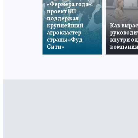
«Фермера года»:
проект КП
поддержал
крупнейший
Как вырас
агрокластер
руководи
страны «Фуд
внутри о
Сити»
компани