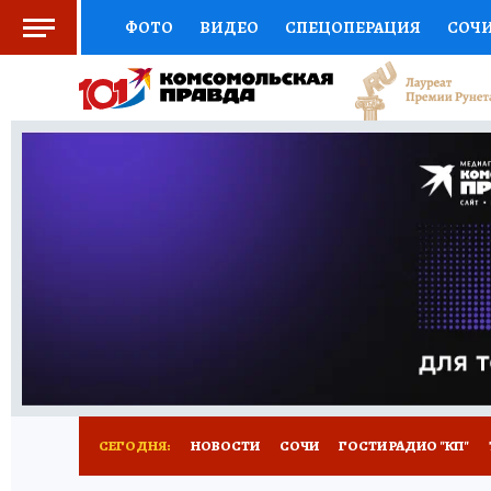
ФОТО
ВИДЕО
СПЕЦОПЕРАЦИЯ
СОЧ
СОЦПОДДЕРЖКА
НАУКА
СПОРТ
КО
ВЫБОР ЭКСПЕРТОВ
ДОКТОР
ФИНАНС
КНИЖНАЯ ПОЛКА
ПРОГНОЗЫ НА СПОРТ
ПРЕСС-ЦЕНТР
НЕДВИЖИМОСТЬ
ТЕЛЕ
ВСЕ О КП
РАДИО КП
ТЕСТЫ
НОВОЕ Н
СЕГОДНЯ:
НОВОСТИ
СОЧИ
ГОСТИ РАДИО "КП"