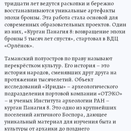
тридцати лет ведутся раскопки и бережно
восстанавливаются уникальные артефакты
эпохи бронзы. Эта работа стала основой для
современных образовательных проектов. Один
из них, «Курган Панагия 8: возвращение эпохи
бронзы 5 тысяч лет спустя», стартовал в ВДЦ
«Орлёнок».
Таманский полуостров по праву называют
перекрёстком культур. Его история – это
история народов, сменявших друг друга на
протяжении тысячелетий. Объект
исследований «Ириды» – археологического
подразделения портовой компании «ОТЭКО»
– и ученых Института археологии РАН –
курган Панагия 8. Это одно из крупнейших
поселений античного Боспора, дающее
уникальный материал для изучения быта и
культуры от архаики до позднего