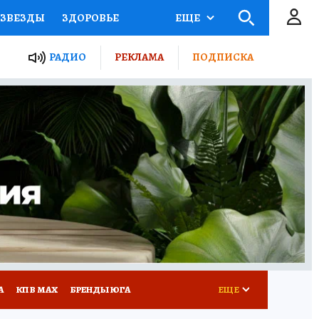
ЗВЕЗДЫ
ЗДОРОВЬЕ
ЕЩЕ
ТЫ РОССИИ
РАДИО
РЕКЛАМА
ПОДПИСКА
КРЕТЫ
ПУТЕВОДИТЕЛЬ
 ЖЕЛЕЗА
ТУРИЗМ
Д ПОТРЕБИТЕЛЯ
РЕКЛАМА
А
КП В МАХ
БРЕНДЫ ЮГА
ЕЩЕ