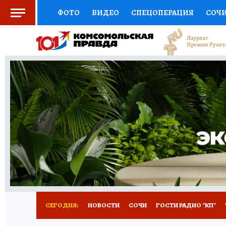
ФОТО
ВИДЕО
СПЕЦОПЕРАЦИЯ
СОЧ
СОЦПОДДЕРЖКА
НАУКА
СПОРТ
КО
ВЫБОР ЭКСПЕРТОВ
ДОКТОР
ФИНАНС
КНИЖНАЯ ПОЛКА
ПРОГНОЗЫ НА СПОРТ
ПРЕСС-ЦЕНТР
НЕДВИЖИМОСТЬ
ТЕЛЕ
ВСЕ О КП
РАДИО КП
ТЕСТЫ
НОВОЕ Н
СЕГОДНЯ:
НОВОСТИ
СОЧИ
ГОСТИ РАДИО "КП"