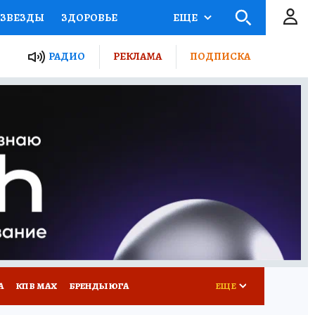
ЗВЕЗДЫ
ЗДОРОВЬЕ
ЕЩЕ
ТЫ РОССИИ
РАДИО
РЕКЛАМА
ПОДПИСКА
КРЕТЫ
ПУТЕВОДИТЕЛЬ
 ЖЕЛЕЗА
ТУРИЗМ
Д ПОТРЕБИТЕЛЯ
РЕКЛАМА
А
КП В МАХ
БРЕНДЫ ЮГА
ЕЩЕ