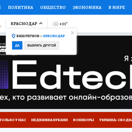
И
ПОЛИТИКА
ОБЩЕСТВО
ЭКОНОМИКА
В МИРЕ
ЛУМНИСТЫ
ПРОИСШЕСТВИЯ
НАЦИОНАЛЬНЫЕ ПРОЕК
КРАСНОДАР
+33
°
ВАШ РЕГИОН —
КРАСНОДАР
Ы
ОТКРЫВАЕМ МИР
Я ЗНАЮ
СЕМЬЯ
ЖЕНСКИЕ СЕ
ДА
ВЫБРАТЬ ДРУГОЙ
ПРОМОКОДЫ
СЕРИАЛЫ
СПЕЦПРОЕКТЫ
ДЕФИЦИТ
ВИЗОР
КОЛЛЕКЦИИ
КОНКУРСЫ
РАБОТА У НАС
ГИ
А САЙТЕ
ТОЛЬКО У НАС
НЕДВИЖКА КУБАНИ
ВОЕНКОРЫ
УКРАИНА: СВОДК