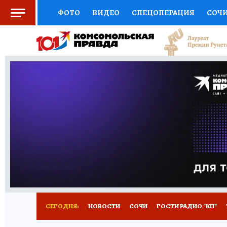
ФОТО
ВИДЕО
СПЕЦОПЕРАЦИЯ
СОЧ
СОЦПОДДЕРЖКА
НАУКА
СПОРТ
КО
ВЫБОР ЭКСПЕРТОВ
ДОКТОР
ФИНАНС
КНИЖНАЯ ПОЛКА
ПРОГНОЗЫ НА СПОРТ
ПРЕСС-ЦЕНТР
НЕДВИЖИМОСТЬ
ТЕЛЕ
ВСЕ О КП
РАДИО КП
ТЕСТЫ
НОВОЕ Н
СЕГОДНЯ:
НОВОСТИ
СОЧИ
ГОСТИ РАДИО "КП"